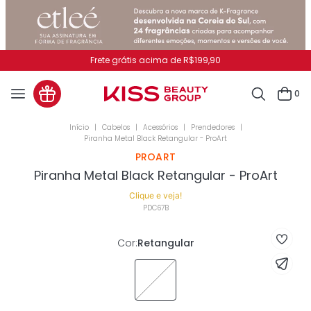
Frete grátis acima de R$199,90
0
Cabelos
Acessórios
Prendedores
Piranha Metal Black Retangular - ProArt
PROART
Piranha Metal Black Retangular - ProArt
Clique e veja!
PDC67B
Cor
:
Retangular