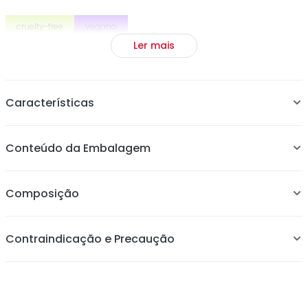
cruelty-free
vegano
Ler mais
Características
Para todos os tipos de cabelo e perfeito para
Conteúdo da Embalagem
penteados.
Garante fixação segura sem arrancar fios, prender ou
embolar.
Composição
Contraindicação e Precaução