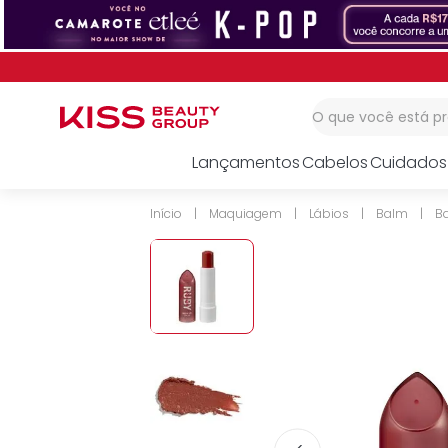
1
º
corretivo
2
º
impress
3
º
body splash
O que você está 
Lançamentos
Cabelos
Cuidados
Maquiagem
Lábios
Balm
Ba