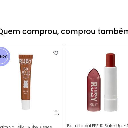
Quem comprou, comprou també
Balm Labial FPS 10 Balm Up! -
Balm So Jelly - Ruby Kisses