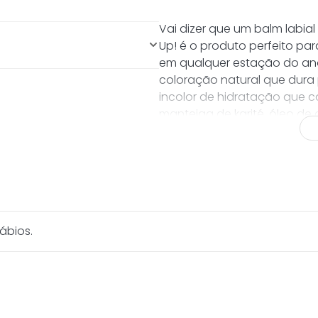
brilho natural; Intensa
bios por muito tempo sem o
Vai dizer que um balm labia
Up! é o produto perfeito para
em qualquer estação do an
coloração natural que dura p
incolor de hidratação que 
manteiga de karité, óleo de
ainda tem FPS 10, o que signi
contra a ação dos raios sol
precoce da pele. A cor Sta
suave, que promove uma del
deixando-os com aspecto s
nos seus lábios!
ábios.