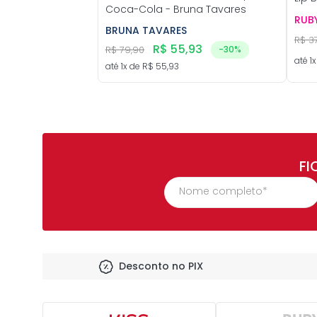
Coca-Cola - Bruna Tavares
RUBY
BRUNA TAVARES
R$
3
R$
55
,
93
R$
79
,
90
-
30%
até
1
x
até
1
x de
R$
55
,
93
FI
Desconto no PIX