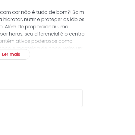
l com cor não é tudo de bom?! Balm
 hidratar, nutrir e proteger os lábios
o. Além de proporcionar uma
or horas, seu diferencial é o centro
contém ativos poderosos como
 coco e manteiga de coco. Balm Up!
Ler mais
fica que ele protege seus lábios
ares e evita o envelhecimento
nd Up! tem tonalidade avermelhada
icada coloração aos lábios,
audável. Compre agora e dê um “UP!”