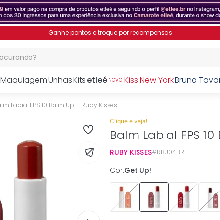
Ganhe pontos e troque por recompensas
procurando?
Maquiagem
Unhas
Kits
etleé
Kiss New York
Bruna Tava
NOVO
lm Labial FPS 10 Balm Up! - Ruby Kisses
Clique e veja!
Balm Labial FPS 10
RUBY KISSES
RBU04BR
Cor
:
Get Up!