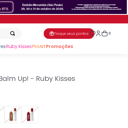
0
Troque seus pontos
res
Ruby Kisses
ProArt
Promoções
 Balm Up! - Ruby Kisses