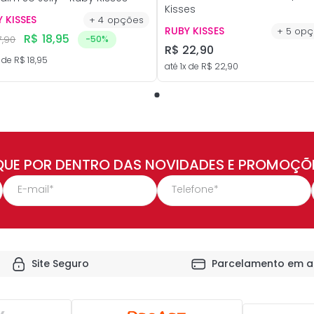
Kisses
 KISSES
+
4
opções
RUBY KISSES
+
5
opç
R$
18
,
95
7
,
90
-
50%
R$
22
,
90
 de
R$
18
,
95
até
1
x de
R$
22
,
90
QUE POR DENTRO DAS NOVIDADES E PROMOÇÕ
Site Seguro
Parcelamento em a