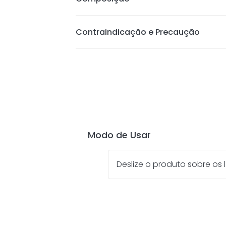
Textura cremosa com efeito de leve 
hidratação; Cor permanece nos lá
efeito pesado de batom
Contraindicação e Precaução
Modo de Usar
Deslize o produto sobre os l