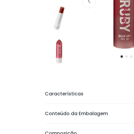
Características
Possui um centro de hidratação inc
Conteúdo da Embalagem
chave: FPS10, Óleo de Côco, Mante
Karité; Ácido Hialurônico; Deslizame
Composição