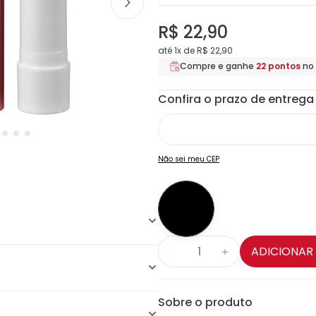
R$
22
,
90
até
1
x de
R$
22
,
90
Compre e ganhe
22
pontos
no
Não sei meu CEP
ADICIONAR
－
＋
olor com 5 ingredientes-
iga de Côco, Manteiga de
nto fácil e macio nos lábios;
Sobre o produto