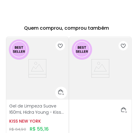
Quem comprou, comprou também
Gel de Limpeza Suave
160mL Hidra Young - Kiss
New York
KISS NEW YORK
R$
55
,
16
R$
64
,
90