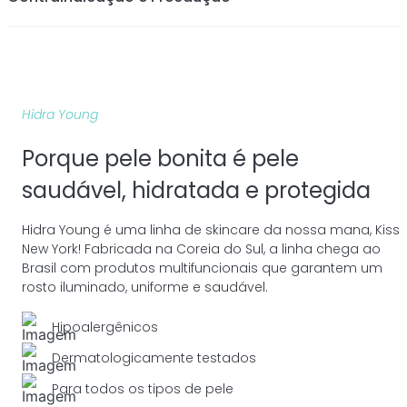
calmante, ajuda a uniformizar a textura da pele e
minimiza a aparência dos poros, enquanto equilibra o
pH natural, mantendo a pele macia e confortável.
Resultados Comprovados: Em testes de eficácia, 79%
dos usuários perceberam uma melhora no controle da
oleosidade, enquanto 82% relataram uma pele
Hidra Young
significativamente mais macia.
Dermatologicamente Testado: Este gel de limpeza é
Porque pele bonita é pele
seguro para todos os tipos de pele, incluindo peles
saudável, hidratada e protegida
sensíveis. É hipoalergênico e possui certificações de
Clean Beauty, Cruelty-Free e Vegano, reforçando seu
Hidra Young é uma linha de skincare da nossa mana, Kiss
compromisso com a sustentabilidade e a ética.
New York! Fabricada na Coreia do Sul, a linha chega ao
Brasil com produtos multifuncionais que garantem um
rosto iluminado, uniforme e saudável.
Hipoalergênicos
Dermatologicamente testados
Para todos os tipos de pele