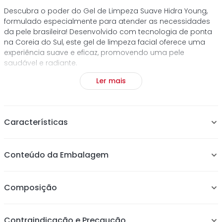
Descubra o poder do Gel de Limpeza Suave Hidra Young,
formulado especialmente para atender as necessidades
da pele brasileira! Desenvolvido com tecnologia de ponta
na Coreia do Sul, este gel de limpeza facial oferece uma
experiência suave e eficaz, promovendo uma pele
saudável e radiante.
Ler mais
cruelty-free
vegano
clean beauty
dermatológico
Características
Limpeza Suave e Eficaz: Com sua fórmula delicada, o Gel
Conteúdo da Embalagem
de Limpeza Hidra Young remove impurezas, resíduos de
maquiagem, poluição e excesso de oleosidade, sem
agredir ou ressecar a pele. Ideal para o uso diário, ele
Composição
garante uma pele limpa e radiante.
Fórmula Enriquecida: A associação de Glicerina, Aloe
Vera e Centella Asiática proporciona uma ação
Contraindicação e Precaução