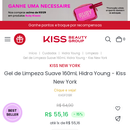
Ganhe pontos e troque por recompensas
0
Cuidados
Hidra Young
Limpeza
Gel de Limpeza Suave 160mL Hidra Young - Kiss New York
KISS NEW YORK
Gel de Limpeza Suave 160mL Hidra Young - Kiss
New York
Clique e veja!
KHGF01BR
R$
64
,
90
R$
55
,
16
- 15%
até
1
x de
R$
55
,
16