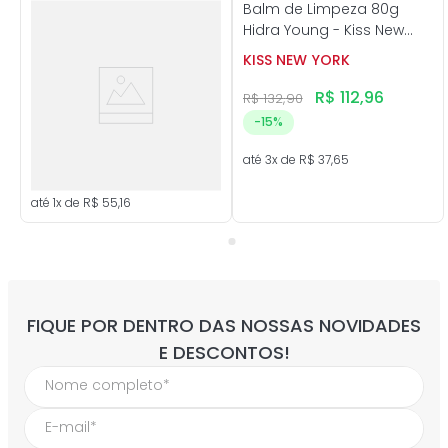
Balm de Limpeza 80g
Hidra Young - Kiss New
York
KISS NEW YORK
R$
112
,
96
R$
132
,
90
-
15%
até
3
x de
R$
37
,
65
até
1
x de
R$
55
,
16
FIQUE POR DENTRO DAS NOSSAS NOVIDADES
E DESCONTOS!