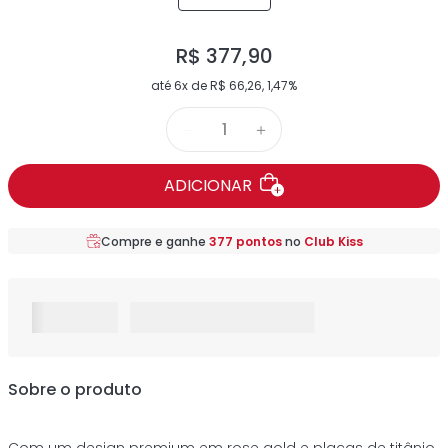
R$
377
,
90
até
6
x de
R$
66
,
26
,
1,47%
－
＋
ADICIONAR
Compre e ganhe
377
pontos
no
Club Kiss
Sobre o produto