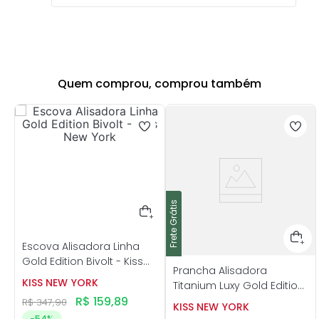
Quem comprou, comprou também
Frete Grátis
Frete Grátis
Escova Alisadora Linha
Gold Edition Bivolt - Kiss
Prancha Alisadora
New York
KISS NEW YORK
Titanium Luxy Gold Edition
R$
159
,
89
Bivolt - Kiss New York
R$
347
,
90
KISS NEW YORK
-
54%