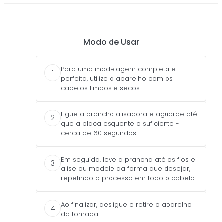
Dimensão da embalagem: 14 x 34 x 6 (altura x largura x
profundidade) Dimensão do produto: 7.5 x 29.5 x 3
(altura x largura x profundidade)
Modo de Usar
Para uma modelagem completa e
1
perfeita, utilize o aparelho com os
cabelos limpos e secos.
Ligue a prancha alisadora e aguarde até
2
que a placa esquente o suficiente -
cerca de 60 segundos.
Em seguida, leve a prancha até os fios e
3
alise ou modele da forma que desejar,
repetindo o processo em todo o cabelo.
Ao finalizar, desligue e retire o aparelho
4
da tomada.