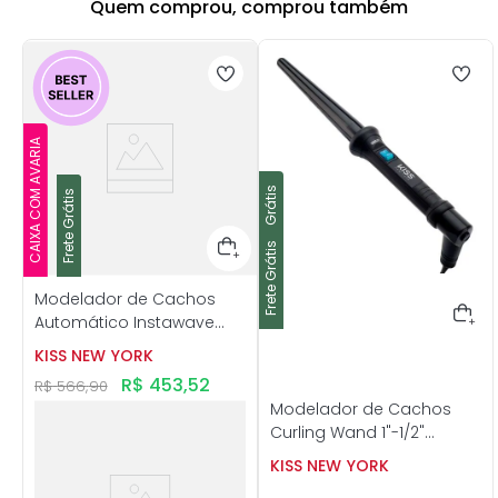
Quem comprou, comprou também
CAIXA COM AVARIA
Frete Grátis
Frete Grátis
Frete Grátis
Frete Grátis
Modelador de Cachos
Automático Instawave
Bivolt - Kiss New York
KISS NEW YORK
R$
453
,
52
R$
566
,
90
Modelador de Cachos
Curling Wand 1"-1/2"
Cônico - Kiss New York
KISS NEW YORK