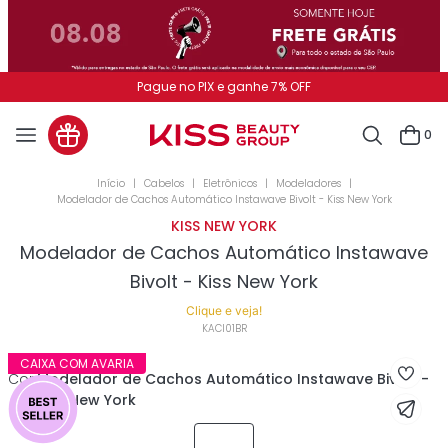
Pague no PIX e ganhe 7% OFF
0
Cabelos
Eletrônicos
Modeladores
Modelador de Cachos Automático Instawave Bivolt - Kiss New York
KISS NEW YORK
Modelador de Cachos Automático Instawave
Bivolt - Kiss New York
Clique e veja!
KACI01BR
CAIXA COM AVARIA
Cor
:
Modelador de Cachos Automático Instawave Bivolt -
Kiss New York