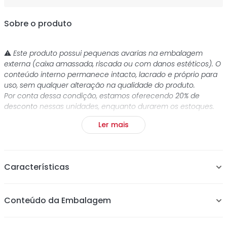
Sobre o produto
⚠️
Este produto possui pequenas avarias na embalagem
externa (caixa amassada, riscada ou com danos estéticos). O
conteúdo interno permanece intacto, lacrado e próprio para
uso, sem qualquer alteração na qualidade do produto.
Por conta dessa condição, estamos oferecendo
20% de
desconto
nessas unidades, enquanto durarem os estoques.
Ler mais
Você quer um cabelo ondulado perfeito, mas sem muito
esforço ou complicação? Então você precisa do
modelador de cachos automático Instawave! Capaz de
criar ondas em segundos, ela conta com um disco
Características
modelador que enrola a mecha de cabelo no bastão de
forma automática, garantindo facilidade e praticidade na
hora de manusear o aparelho. Graças à tecnologia
Tecnologia de Cerâmica
Conteúdo da Embalagem
cerâmica capaz de emitir íons negativos, esse modelador
Temperatura mínima de 204 °C e máxima de 210°C
automático proporciona cachos brilhantes e muito mais
(Contém controle de temperatura para respeitar as
duradouros. Além disso, funciona super bem até mesmo