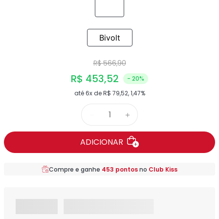
Bivolt
R$
566
,
90
R$
453
,
52
- 20%
até
6
x de
R$
79
,
52
,
1,47%
－
＋
ADICIONAR
Compre e ganhe
453
pontos
no
Club Kiss