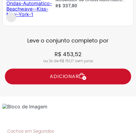
Beachwave - Kiss New York
R$ 337,90
Leve o conjunto completo por
R$ 453,52
ou 3x de R$ 151,17 sem juros
ADICIONAR
Cachos em Segundos