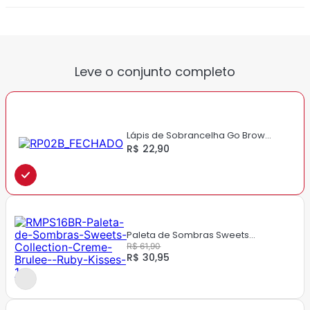
Chocolate Brown e Medium Brown
Leve o conjunto completo
Lápis de Sobrancelha Go Brow
Ultrafino - Ruby Kisses
R$ 22,90
Paleta de Sombras Sweets
Collection - Ruby Kisses
R$ 61,90
R$ 30,95