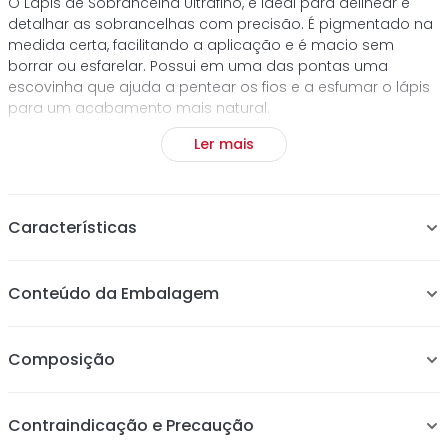
O Lápis de Sobrancelha Ultrafino, é ideal para delinear e
detalhar as sobrancelhas com precisão. É pigmentado na
medida certa, facilitando a aplicação e é macio sem
borrar ou esfarelar. Possui em uma das pontas uma
escovinha que ajuda a pentear os fios e a esfumar o lápis
para um acabamento mais natural.
Ler mais
Características
Ponta muito precisa e fininha que facilita o desenho das
Conteúdo da Embalagem
sobrancelhas.
Macio na medida certa, garantindo maior controle
sobre o produto e não borrando ou esfarelando.
Composição
Escovinha bem precisa que ajuda a pentear os pelinhos
no lugar e a deixar o efeito do lapis mais natural.
Vegano e livre de crueldade animal
Contraindicação e Precaução
Disponível em 4 cores, Black Brown, Dark Brown,