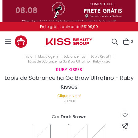
Frete grátis acima de R$199,90
0
Maquiagem
Sobrancelhas
Lápis Retrátil
Lápis de Sobrancelha Go Brow Ultrafino - Ruby Kisses
RUBY KISSES
Lápis de Sobrancelha Go Brow Ultrafino - Ruby
Kisses
Clique e veja!
RP02BB
Cor
:
Dark Brown