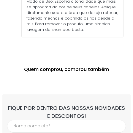
Modo de Uso: Escolha a tonalidade que mais
se aproxima da cor de seus cabelos. Aplique
diretamente sobre a área que deseja retocar,
fazendo mechas e cobrindo os fios desde a
raiz. Para remover o produto, uma simples
lavagem de shampoo basta.
Quem comprou, comprou também
KISS NEW YORK
KISS NEW YORK
R$
39
,
90
R$
78
,
90
até
1
x de
R$
39
,
90
até
2
x de
R$
39
,
45