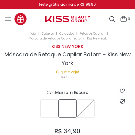
cima de R$199,90
Pague no PIX 
0
Cabelos
Cuidados
Retoque Capilar
Máscara de Retoque Capilar Batom - Kiss New York
KISS NEW YORK
Máscara de Retoque Capilar Batom - Kiss New
York
Clique e veja!
LGC03BB
Cor
:
Marrom Escuro
R$
34
,
90