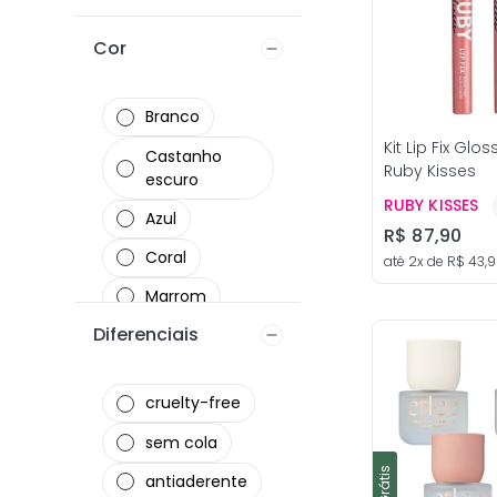
Cor
Branco
Kit Lip Fix Glos
Castanho
Ruby Kisses
escuro
RUBY KISSES
Azul
R$
87
,
90
Coral
até
2
x de
R$
43
,
9
Secadores
Marrom
Diferenciais
Preto
Rosa
cruelty-free
Única
sem cola
Cereja
antiaderente