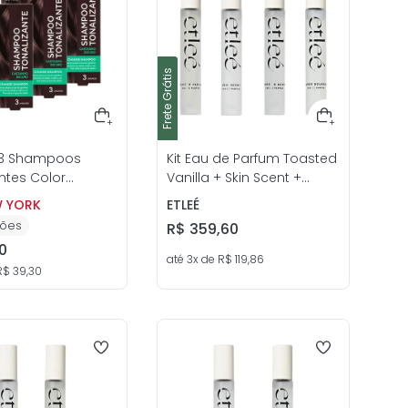
Frete Grátis
Frete Grátis
 3 Shampoos
Kit Eau de Parfum Toasted
ntes Color
Vanilla + Skin Scent +
 Kiss New York
Woody & Musk + Amber
W YORK
ETLEÉ
Bourbon 10mL Unissex -
ões
R$
359
,
60
etleé
0
até
3
x de
R$
119
,
86
R$
39
,
30