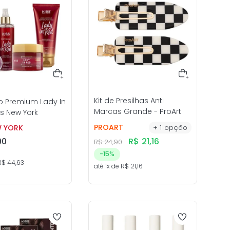
Kit de Presilhas Anti
o Premium Lady In
Marcas Grande - ProArt
ss New York
PROART
W YORK
+
1
opção
90
R$
21
,
16
R$
24
,
90
-
15%
R$
44
,
63
até
1
x de
R$
21
,
16