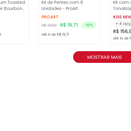
rfum Toasted
Kit de Pentes com 6
Kit com
er Bourbon
Unidades - ProArt
Tonaliza
 etleé
Change -
PROART
KISS NE
+
4
opç
R$
19
,
71
R$
21
,
90
-
10%
R$
156
,
3
até
1
x de
R$
19
,
71
até
3
x de
MOSTRAR MAIS