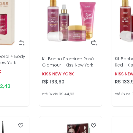
poral + Body
Kit Banho Premium Rosé
Kit Banh
New York
Glamour - Kiss New York
Red - Ki
K
KISS NEW YORK
KISS NE
R$
133
,
90
R$
133
,
52
,
43
até
3
x de
R$
44
,
63
até
3
x de
3