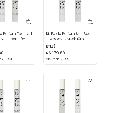
de Parfum Toasted
Kit Eu de Parfum Skin Scent
+ Skin Scent 10mL
+ Woody & Musk 10mL
 etleé
Unissex - etleé
ETLEÉ
80
R$
179
,
80
R$
59
,
93
até
3
x de
R$
59
,
93