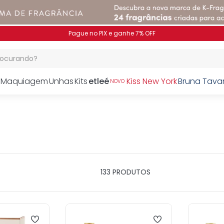
procurando?
Maquiagem
Unhas
Kits
etleé
Kiss New York
Bruna Tava
NOVO
133
PRODUTOS