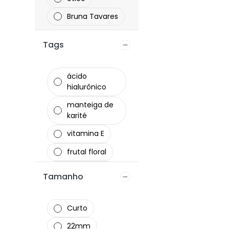
Bruna Tavares
Tags
ácido
hialurônico
manteiga de
karité
vitamina E
frutal floral
chipre floral
Tamanho
esqualano
óleo de coco
Curto
cruelty-free
22mm