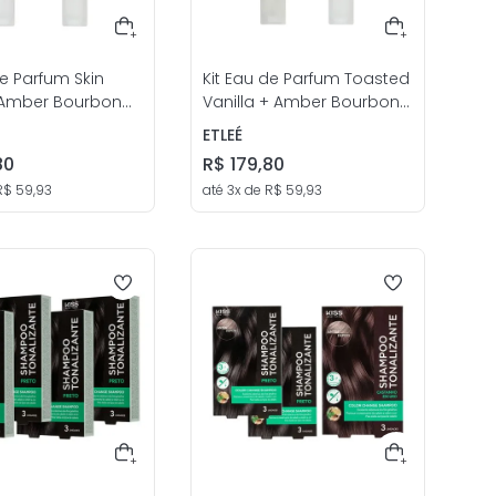
de Parfum Skin
Kit Eau de Parfum Toasted
 Amber Bourbon
Vanilla + Amber Bourbon
ssex - etleé
10mL Unissex - etleé
ETLEÉ
80
R$
179
,
80
R$
59
,
93
até
3
x de
R$
59
,
93