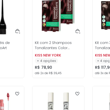
éis de
Kit com 2 Shampoos
Kit com
oArt
Tonalizantes Color
Tonaliza
Change - Kiss New York
Change -
KISS NEW YORK
KISS NE
+
4
opções
+
4
opç
R$
78
,
90
R$
117
,
9
até
2
x de
R$
39
,
45
até
3
x de