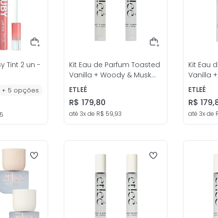
sy Tint 2 un -
Kit Eau de Parfum Toasted
Kit Eau 
Vanilla + Woody & Musk
Vanilla 
10mL Unissex - etleé
Unissex -
ETLEÉ
ETLEÉ
+
5
opções
R$
179
,
80
R$
179
,
até
3
x de
R$
59
,
93
até
3
x de
5