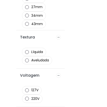
vegano
27mm
34mm
43mm
livre de
Textura
parabenos
Líquida
Aveludada
Voltagem
127V
220V