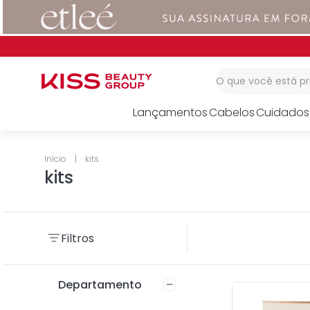
1
º
corretivo
2
º
impress
3
º
body splash
O que você está 
Lançamentos
Cabelos
Cuidados
kits
kits
Filtros
Departamento