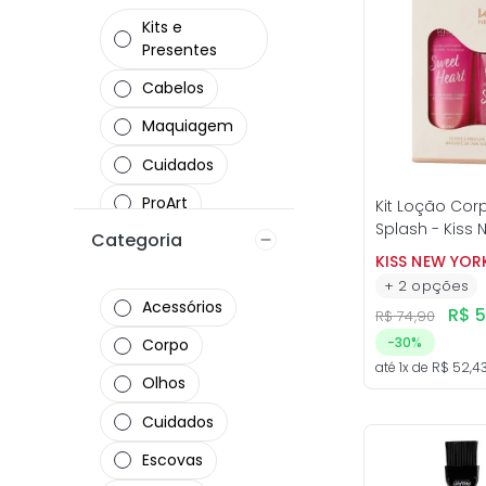
Kits e
Presentes
Cabelos
Maquiagem
Cuidados
ProArt
Kit Loção Cor
Splash - Kiss 
Categoria
Unhas
KISS NEW YOR
+
2
opções
Acessórios
R$
R$
74
,
90
-
30%
Corpo
até
1
x de
R$
52
,
4
Olhos
Cuidados
Escovas