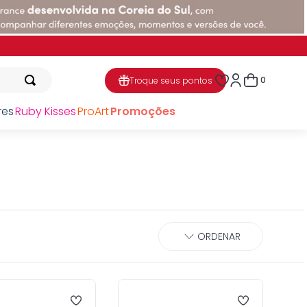
Cupom 1° compra 10% OFF: SEJAKISSNEWYORK
0
Troque seus pontos
res
Ruby Kisses
ProArt
Promoções