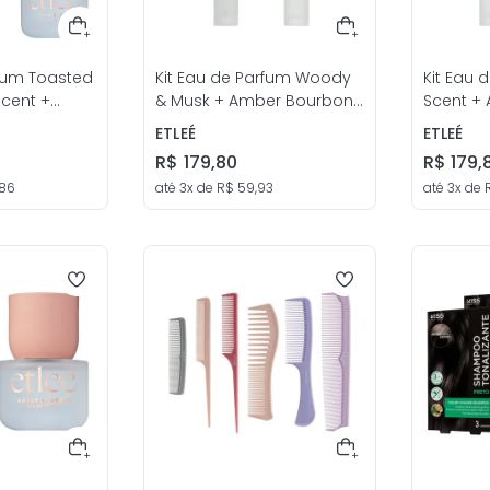
rfum Toasted
Kit Eau de Parfum Woody
Kit Eau 
Scent +
& Musk + Amber Bourbon
Scent +
 Amber
10mL Unissex - etleé
10ml Uni
ETLEÉ
ETLEÉ
Unissex -
R$
179
,
80
R$
179
,
86
até
3
x de
R$
59
,
93
até
3
x de