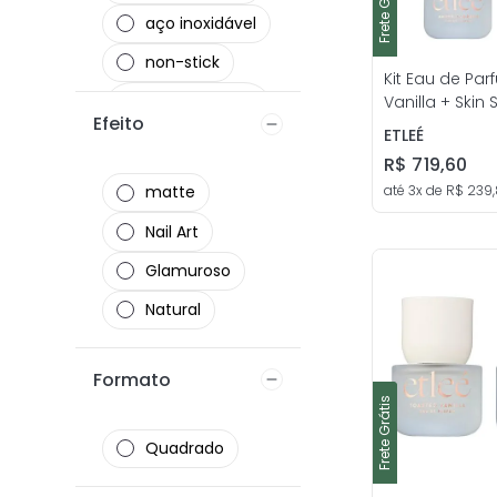
Frete Grátis
Frete Grátis
aço inoxidável
non-stick
Kit Eau de Pa
acabamento
Vanilla + Skin 
Efeito
premium
Wood Musk +
ETLEÉ
Bourbon 30mL 
ultrafina leve
R$
719
,
60
etleé
até
3
x de
R$
239
,
matte
cílios
autocolantes
Nail Art
24h de
Glamuroso
durabilidade
Lilás
Natural
flexível
Formato
Frete Grátis
Frete Grátis
Quadrado