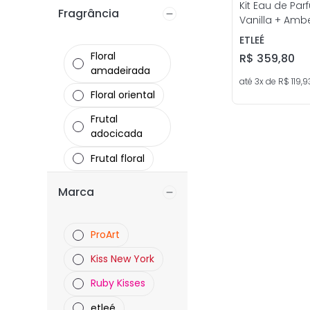
Kit Eau de Pa
Fragrância
Vanilla + Amb
30mL Unissex -
ETLEÉ
Floral
R$
359
,
80
amadeirada
até
3
x de
R$
119
,
9
Floral oriental
Frutal
adocicada
Frutal floral
Marca
ProArt
Kiss New York
Ruby Kisses
etleé