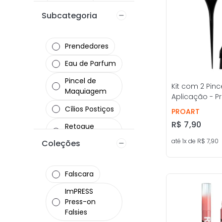
Pentes
Subcategoria
Eletrônicos
Lábios
Prendedores
Rosto
Eau de Parfum
Sobrancelhas
Pincel de
Kit com 2 Pinc
Maquiagem
Aplicação - Pr
Cílios Postiços
PROART
R$
7
,
90
Retoque
Capilar
até
1
x de
R$
7
,
90
Coleções
Lápis de Olho
Pinças
Falscara
Plástico
ImPRESS
Press-on
Profissionais
Falsies