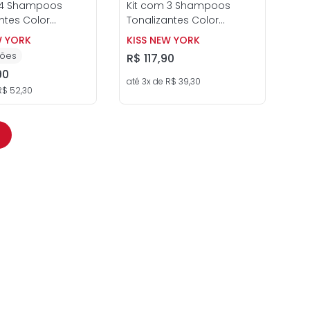
 4 Shampoos
Kit com 3 Shampoos
ntes Color
Tonalizantes Color
 Kiss New York
Change 02 Preto + 01
W YORK
KISS NEW YORK
Castanho Escuro - Kiss
ões
R$
117
,
90
New York
90
até
3
x de
R$
39
,
30
R$
52
,
30