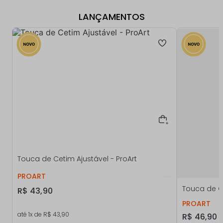
LANÇAMENTOS
Touca de Cetim Ajustável - ProArt
PROART
Touca de C
R$
43
,
90
PROART
até
1
x de
R$
43
,
90
R$
46
,
90