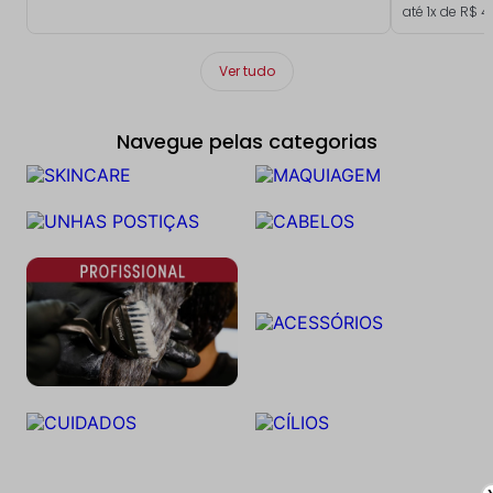
até
1
x de
R$
4
Ver tudo
Navegue pelas categorias