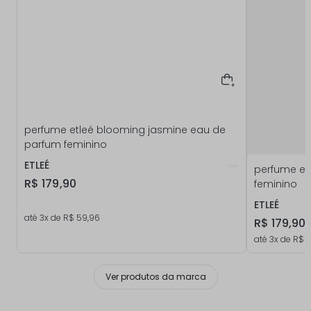
perfume etleé blooming jasmine eau de
parfum feminino
ETLEÉ
perfume et
R$
179
,
90
feminino
ETLEÉ
até
3
x de
R$
59
,
96
R$
179
,
90
até
3
x de
R$
Ver produtos da marca