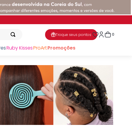
0
Troque seus pontos
res
Ruby Kisses
ProArt
Promoções