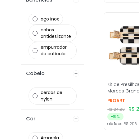
Multiuso
Toucas
aço inox
Tesouras
cabos
antideslizante
empurrador
de cutícula
Cabelo
Kit de Presilha
Marcas Grande
cerdas de
nylon
PROART
R$
2
R$
24
,
90
-
15%
Pincéis de
Cor
até
1
x de
R$
21
,
16
Coloração
Amarela