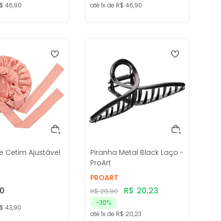
$
46
,
90
até
1
x de
R$
46
,
90
 Cetim Ajustável
Piranha Metal Black Laço -
ProArt
PROART
0
R$
20
,
23
R$
28
,
90
-
30%
$
43
,
90
até
1
x de
R$
20
,
23