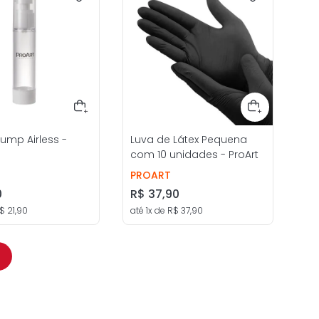
ump Airless -
Luva de Látex Pequena
com 10 unidades - ProArt
PROART
0
R$
37
,
90
$
21
,
90
até
1
x de
R$
37
,
90