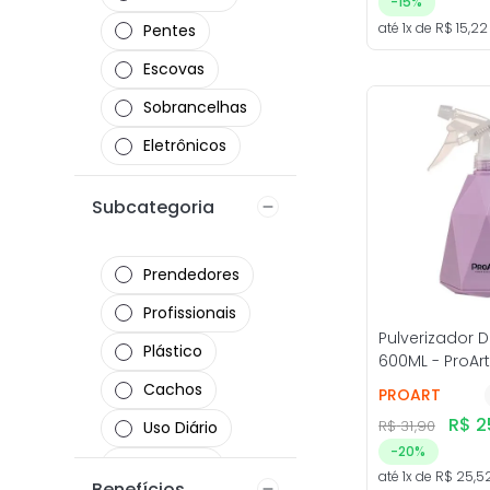
-
15%
até
1
x de
R$
15
,
22
Pentes
Escovas
Sobrancelhas
Eletrônicos
Subcategoria
Prendedores
Profissionais
Pulverizador 
Plástico
600ML - ProAr
Cachos
PROART
R$
2
R$
31
,
90
Uso Diário
-
20%
Carbono
até
1
x de
R$
25
,
5
Benefícios