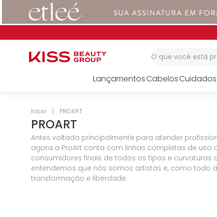
1
º
corretivo
2
º
impress
3
º
body splash
O que você está 
Lançamentos
Cabelos
Cuidados
PROART
PROART
Antes voltada principalmente para atender profission
agora a ProArt conta com linhas completas de uso 
consumidores finais de todos os tipos e curvaturas 
entendemos que nós somos artistas e, como todo a
transformação e liberdade.