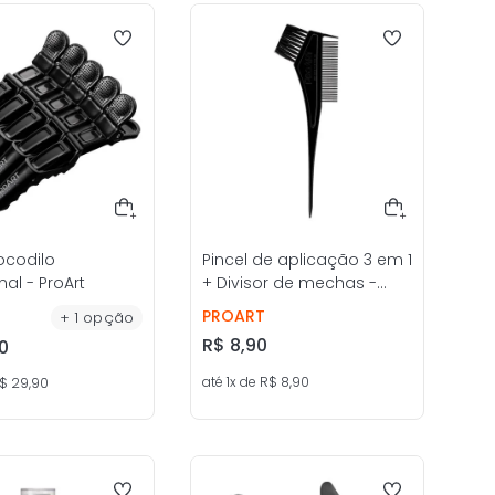
ocodilo
Pincel de aplicação 3 em 1
nal - ProArt
+ Divisor de mechas -
ProArt
PROART
+
1
opção
R$
8
,
90
0
até
1
x de
R$
8
,
90
$
29
,
90