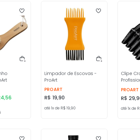
nho
Limpador de Escovas -
Clipe Cr
oArt
ProArt
Profissio
PROART
PROART
24
,
56
R$
19
,
90
R$
29
,
9
até
1
x de
R$
19
,
90
até
1
x de
R
6