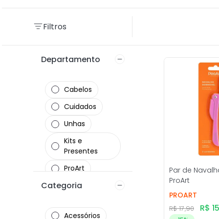
Filtros
Departamento
Cabelos
Cuidados
Unhas
Kits e
Presentes
ProArt
Par de Navalh
ProArt
Categoria
Maquiagem
PROART
R$
1
R$
17
,
90
Acessórios