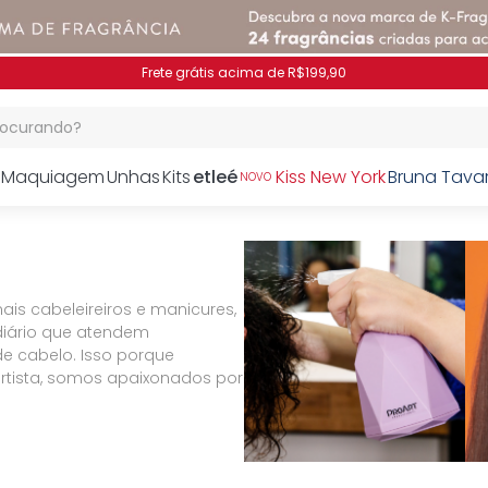
Pague no PIX e ganhe 7% OFF
procurando?
Maquiagem
Unhas
Kits
etleé
Kiss New York
Bruna Tava
NOVO
ais cabeleireiros e manicures,
diário que atendem
de cabelo. Isso porque
rtista, somos apaixonados por