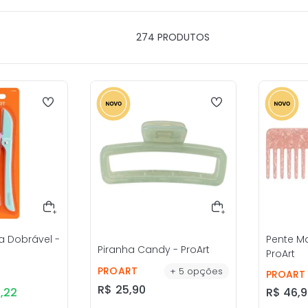
274
PRODUTOS
a Dobrável -
Pente M
Piranha Candy - ProArt
ProArt
PROART
+
5
opções
PROART
R$
25
,
90
5
,
22
R$
46
,
9