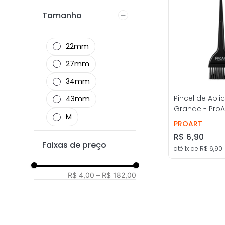
Tamanho
22mm
27mm
34mm
Pincel de Apl
43mm
Nude
Grande - ProA
M
PROART
R$
6
,
90
Faixas de preço
até
1
x de
R$
6
,
90
R$ 4,00
–
R$ 182,00