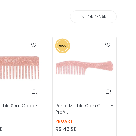
arble Sem Cabo -
Pente Marble Com Cabo -
ProArt
PROART
0
R$
46
,
90