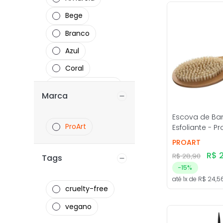
Bege
Branco
Azul
Coral
Cores Sortidas
Marca
Laranja
Escova de Ba
Marrom
ProArt
Esfoliante - Pr
Marrom
PROART
escuro
R$
R$
28
,
90
Tags
-
15%
até
1
x de
R$
24
,
5
cruelty-free
vegano