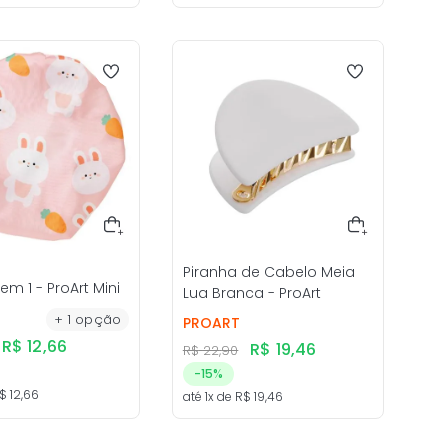
Piranha de Cabelo Meia
em 1 - ProArt Mini
Lua Branca - ProArt
+
1
opção
PROART
R$
12
,
66
R$
19
,
46
R$
22
,
90
-
15%
$
12
,
66
até
1
x de
R$
19
,
46