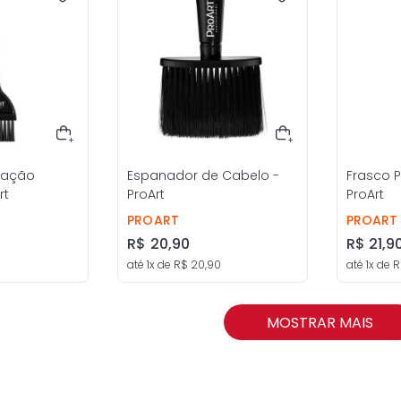
icação
Espanador de Cabelo -
Frasco P
rt
ProArt
ProArt
PROART
PROART
R$
20
,
90
R$
21
,
9
até
1
x de
R$
20
,
90
até
1
x de
R
MOSTRAR MAIS