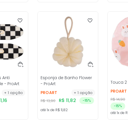
s Anti
Esponja de Banho Flower
Touca 2 
 - ProArt
- ProArt
PROART
PROART
+
1
opção
+
1
opção
R$
14
,
90
1
,
16
R$
11
,
82
R$
13
,
90
-
15%
-
15%
até
1
x de
R$
11
,
82
até
1
x de
R