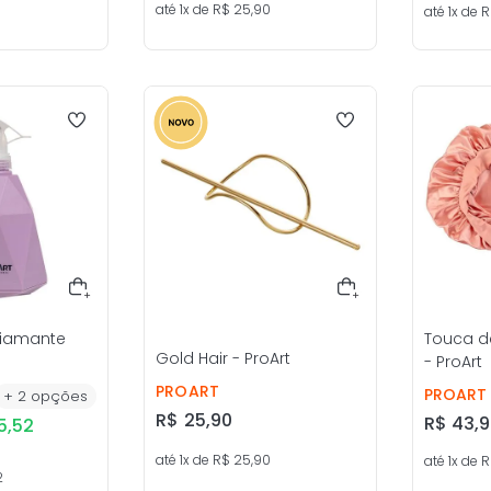
até
1
x de
R$
25
,
90
até
1
x de
R
Diamante
Touca de
Gold Hair - ProArt
t
- ProArt
PROART
PROART
+
2
opções
R$
25
,
90
R$
43
,
9
5
,
52
até
1
x de
R$
25
,
90
até
1
x de
R
2