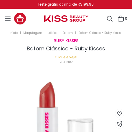
cima de R$199,90
Pague no PIX 
0
Maquiagem
Lábios
Batom
Batom Clássico - Ruby Kisses
RUBY KISSES
Batom Clássico - Ruby Kisses
Clique e veja!
RLSC13BR