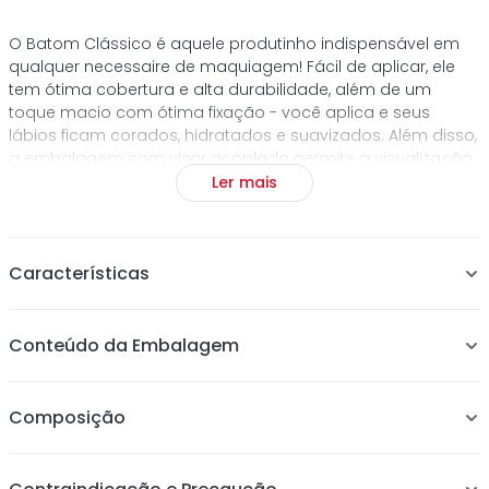
O Batom Clássico é aquele produtinho indispensável em
qualquer necessaire de maquiagem! Fácil de aplicar, ele
tem ótima cobertura e alta durabilidade, além de um
toque macio com ótima fixação - você aplica e seus
lábios ficam corados, hidratados e suavizados. Além disso,
a embalagem com visor acoplado permite a visualização
da cor sem precisar abrir a tampa, além de um tamanho
Ler mais
perfeito para carregar na bolsa e aplicar sempre que
quiser. Escolha a sua cor preferida e arrase no bocão!
Características
Fácil aplicação; Lábios macios e renovados; Alta
Conteúdo da Embalagem
cobertura; Extremo conforto; Suaviza e hidrata os lábios;
Ótima fixação; Toque macio
Composição