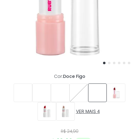
Cor
:
Doce Figo
VER MAIS 4
R$
24
,
90