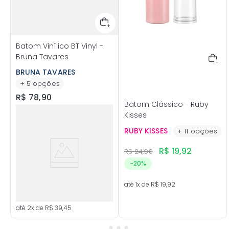
Batom Vinílico BT Vinyl -
Bruna Tavares
BRUNA TAVARES
+
5
opções
R$
78
,
90
Batom Clássico - Ruby
Kisses
RUBY KISSES
+
11
opções
R$
19
,
92
R$
24
,
90
-
20%
até
1
x de
R$
19
,
92
até
2
x de
R$
39
,
45