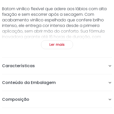
Batom vinílico flexível que adere aos lábios com alta
fixação e sem escorrer após a secagem. Com
acabamento vinílico espelhado que confere brilho
intenso, ele entrega cor intensa desde a primeira
aplicação, sem abrir mão do conforto. Sua fórmula
inovadora garante até 16 horas de duração, com
textura leve e sensorial de segunda pele.
Ler mais
niacinamida
esqualano
cruelty-free
vegano
Características
Até 16 horas de duração
Conteúdo da Embalagem
Fórmula vegana
Desenvolvida com Manteiga de Karité, Óleo de Jojoba,
Niacinamida e Esqualano Vegetal
Composição
Proporciona sensação hidratante de segunda pele.
Livre de álcool: não resseca e não causa ardência em