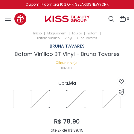
Cupom 1° compra 10% OFF: SEJAKISSNEWYORK
0
Maquiagem
Lábios
Batom
Batom Vinílico BT Vinyl - Bruna Tavares
BRUNA TAVARES
Batom Vinílico BT Vinyl - Bruna Tavares
Clique e veja!
BBV01BB
Cor
:
Livia
R$
78
,
90
até
2
x de
R$
39
,
45