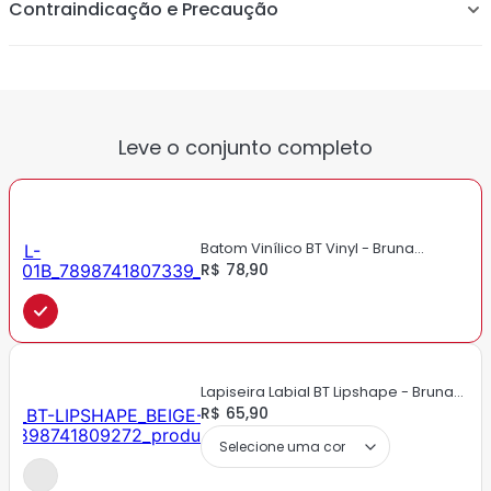
lábios sensíveis
Contraindicação e Precaução
Desliza facilmente
Não transfere depois de secar.
Leve o conjunto completo
Batom Vinílico BT Vinyl - Bruna
Tavares
R$ 78,90
Lapiseira Labial BT Lipshape - Bruna
Tavares
R$ 65,90