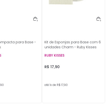
ompacta para Base -
Kit de Esponjas para Base com 6
s
unidades Charm - Ruby Kisses
S
RUBY KISSES
R$
17
,
90
90
até
1
x de
R$
17
,
90