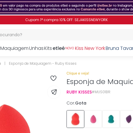
Cupom 1° compra 10% OFF: SEJAKISSNEWYORK
procurando?
Maquiagem
Unhas
Kits
etleé
Kiss New York
Bruna Tava
NOVO
a
Esponja de Maquiagem - Ruby Kisses
Clique e veja!
Esponja de Maquia
RUBY KISSES
MUS01BR
Cor
:
Gota