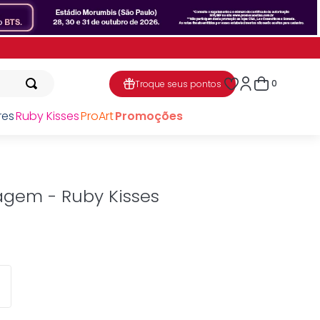
0
Troque seus pontos
res
Ruby Kisses
ProArt
Promoções
gem - Ruby Kisses