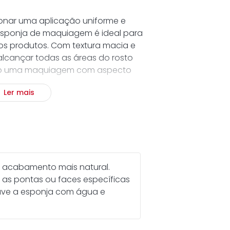
onar uma aplicação uniforme e
sponja de maquiagem é ideal para
ros produtos. Com textura macia e
 alcançar todas as áreas do rosto
ndo uma maquiagem com aspecto
Ler mais
s:
 para uma aplicação precisa e
cional com diferentes superfícies
ito.
ara espalhar produtos com suavidade
m acabamento mais natural.
res.
e as pontas ou faces específicas
que facilita a aplicação em
lave a esponja com água e
osto.