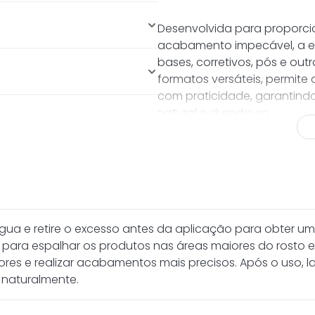
Desenvolvida para proporci
acabamento impecável, a e
bases, corretivos, pós e out
osos e em pó.
formatos versáteis, permite
es áreas do rosto.
com praticidade, garanti
natural e duradouro.
Disponível em quatro versõe
l e de longa duração.
Gota:
formato clássico
uniforme.
Miracle:
design multifun
para acabamento perfe
Oval Teardrop:
ideal p
a e retire o excesso antes da aplicação para obter u
e alcançar áreas meno
a para espalhar os produtos nas áreas maiores do rosto 
3D:
formato anatômico 
res e realizar acabamentos mais precisos. Após o uso, 
diferentes regiões do r
 naturalmente.