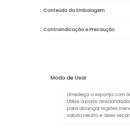
Textura macia e confortável.
Conteúdo da Embalagem
Acabamento uniforme e natural.
Aplicação precisa e sem marcas.
Contraindicação e Precaução
Ideal para produtos líquidos, crem
Formatos anatômicos para diferent
Pode ser utilizada seca ou úmida.
Fácil de limpar.
Proporciona acabamento impecáve
Modo de Usar
Umedeça a esponja com águ
Utilize a parte arredondad
para alcançar regiões meno
sabão neutro e deixe secar