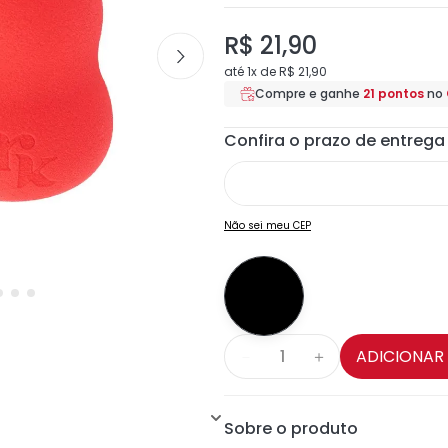
R$
21
,
90
até
1
x de
R$
21
,
90
Compre e ganhe
21
pontos
no
Não sei meu CEP
ADICIONAR
－
＋
Sobre o produto