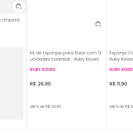
a Limpeza
Kit de Esponjas para Base com 12
Esponja C
unidades Essential - Ruby Kisses
Ruby Kisse
RUBY KISSES
RUBY KISSE
R$
26
,
90
R$
11
,
90
até
1
x de
R$
26
,
90
até
1
x de
R$
11
,