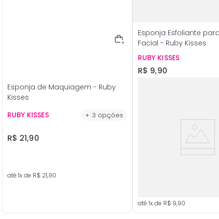
Esponja Esfoliante par
Facial - Ruby Kisses
RUBY KISSES
R$
9
,
90
Esponja de Maquiagem - Ruby
Kisses
RUBY KISSES
+
3
opções
R$
21
,
90
até
1
x de
R$
21
,
90
até
1
x de
R$
9
,
90