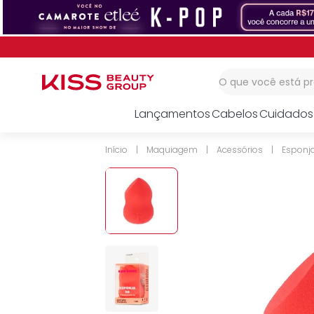
1
º
corretivo
2
º
impress
3
º
body splash
O que você está 
Lançamentos
Cabelos
Cuidados
Maquiagem
Acessórios
Esponj