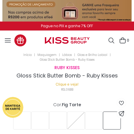
Pague no PIX e ganhe 7% OFF
0
Maquiagem
Lábios
Gloss e Brilho Labial
Gloss Stick Butter Bomb - Ruby Kisses
RUBY KISSES
Gloss Stick Butter Bomb - Ruby Kisses
Clique e veja!
RSL06BB
Cor
:
Fig Tarte