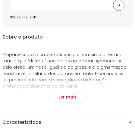
Não sei meu CEP
Sobre o produto
Prepare-se para uma experiência única, sinta a textura
macia que “derrete” nos lábios ao aplicar. Apaixone-se
pelo efeito luminoso, igual ao do gloss, e a pigmentação
construível, similar a dos batons em bala. E continue se
surpreendendo com a sensação de hidratação
prolongada da Manteiga de Karité.
Ler mais
cruelty-free
vegano
não-retrátil
acabamento brilhante
Características