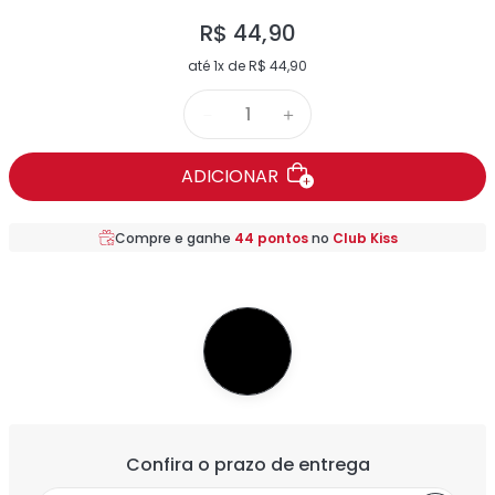
R$
44
,
90
até
1
x de
R$
44
,
90
－
＋
ADICIONAR
Compre e ganhe
44
pontos
no
Club Kiss