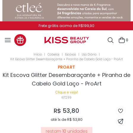
Pague no PIX e ganhe 7% OFF
0
Cabelos
Escovas
Uso Diário
Kit Escova Glitter Desembaraçante + Piranha de Cabelo Gold Laço - ProArt
PROART
Kit Escova Glitter Desembaraçante + Piranha de
Cabelo Gold Laço - ProArt
Clique e veja!
KIT299
R$
53
,
80
até
1
x de
R$
53
,
80
restam
10
unidades