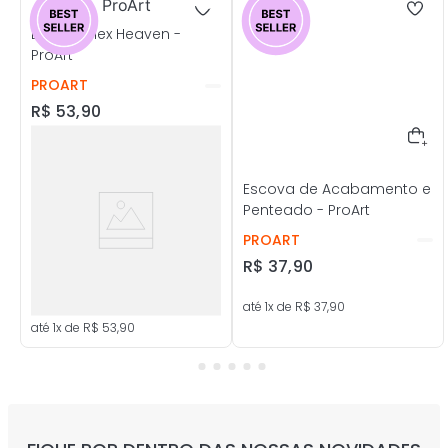
Escova Flex Heaven -
ProArt
PROART
R$
53
,
90
Escova de Acabamento e
Penteado - ProArt
PROART
R$
37
,
90
até
1
x de
R$
37
,
90
até
1
x de
R$
53
,
90