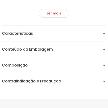
Ler mais
Características
Escova com design anatômico que desembaraça e
Conteúdo da Embalagem
massageia o couro cabeludo.
Piranhas de metal que prendem os fios com estilo e
durabilidade.
Composição
Contraindicação e Precaução