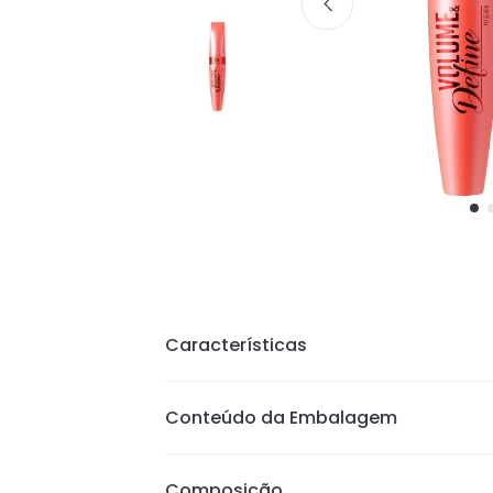
Características
Dá volume e definição aos cílios;
Conteúdo da Embalagem
Possui fórmula super filme, que é 
espécie de película em volta dos cíl
Composição