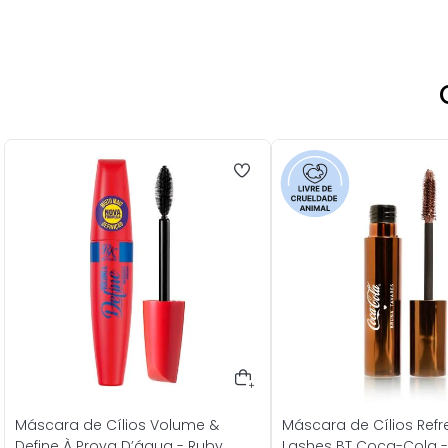
Máscara de Cílios Volume &
Máscara de Cílios Refr
Define À Prova D’água - Ruby
Lashes BT Coca-Cola -