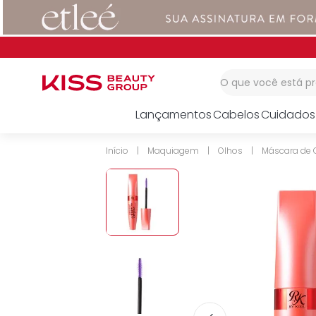
1
º
corretivo
2
º
impress
3
º
body splash
O que você está 
Lançamentos
Cabelos
Cuidados
Maquiagem
Olhos
Máscara de C