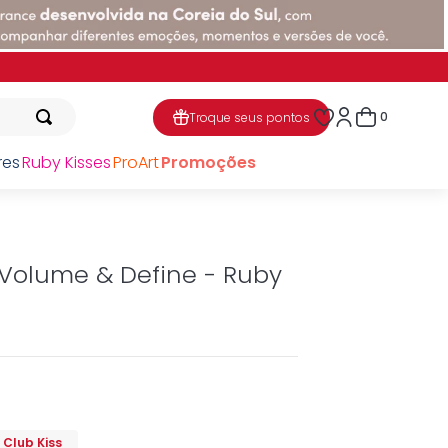
0
Troque seus pontos
res
Ruby Kisses
ProArt
Promoções
 Volume & Define - Ruby
o
Club Kiss