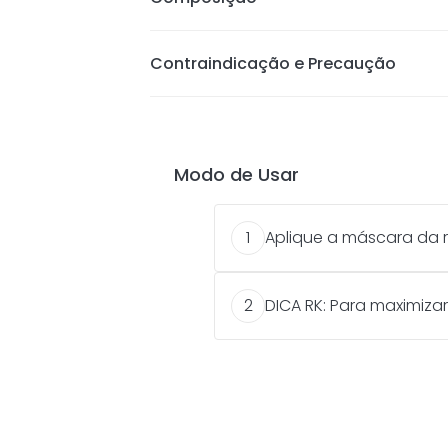
Proporciona uma melhor separação
Possui uma textura leve e fina;
Remoção com água morna;
Contraindicação e Precaução
Produto sai em forma de pequenos
Modo de Usar
Aplique a máscara da r
1
DICA RK: Para maximiza
2