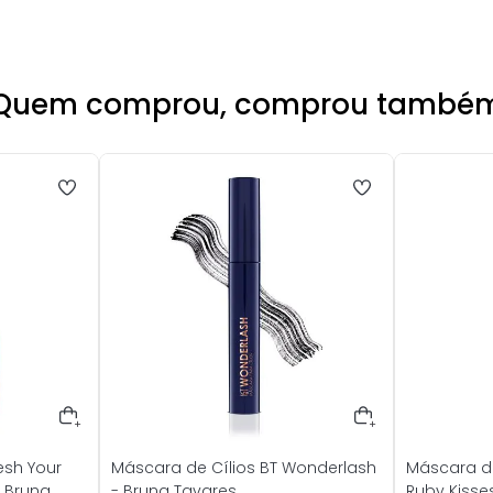
Quem comprou, comprou també
esh Your
Máscara de Cílios BT Wonderlash
Máscara de
 Bruna
- Bruna Tavares
Ruby Kisse