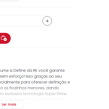
lume & Define da RK você garante
 sem esforço! Isso graças ao seu
ecialmente para oferecer definição e
o os fiozinhos menores, dando
 exclusiva tecnologia Super Firme,
r e fixar cada fio sem embaraçar,
Ler mais
ula em volta dos cílios para deixá-