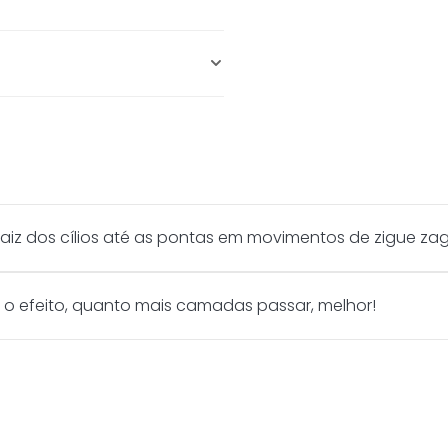
 dos fios;
los bem separadinhos. Apesa
Super Filme tem a facilida
qual a máscara sai em forma
 "tubinhos"
praticidade!
aiz dos cílios até as pontas em movimentos de zigue za
r o efeito, quanto mais camadas passar, melhor!