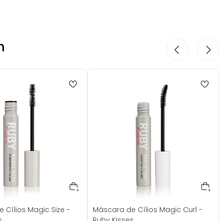
V
m
 Cílios Magic Size -
Máscara de Cílios Magic Curl -
s
Ruby Kisses