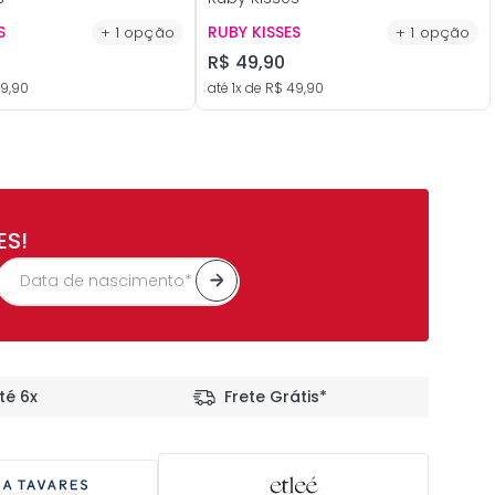
S
RUBY KISSES
+
1
opção
+
1
opção
R$
49
,
90
9
,
90
até
1
x de
R$
49
,
90
ES!
té 6x
Frete Grátis*