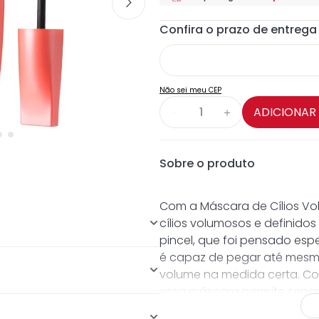
Não sei meu CEP
ADICIONAR
－
＋
Sobre o produto
Com a Máscara de Cílios Vo
cílios volumosos e definidos
pincel, que foi pensado esp
é capaz de pegar até mesm
volume na medida certa. Com
uma tecnologia que cria uma
essa máscara permite separa
ios;
criando uma espécie de pelíc