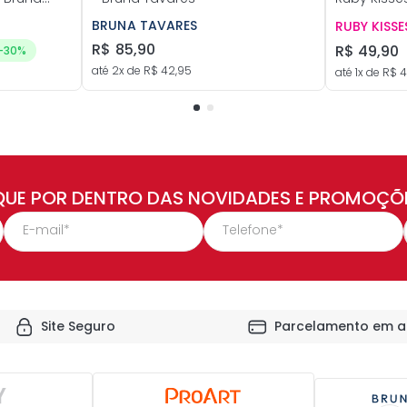
BRUNA TAVARES
RUBY KISSE
R$
85
,
90
R$
49
,
90
-
30%
até
2
x de
R$
42
,
95
até
1
x de
R$
4
QUE POR DENTRO DAS NOVIDADES E PROMOÇÕ
Site Seguro
Parcelamento em a