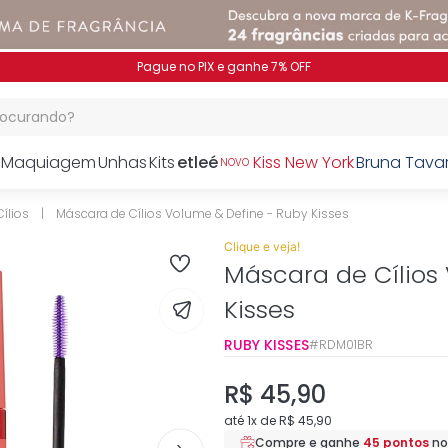
Pague no PIX e ganhe 7% OFF
procurando?
Maquiagem
Unhas
Kits
etleé
Kiss New York
Bruna Tava
NOVO
ílios
Máscara de Cílios Volume & Define - Ruby Kisses
Clique e veja!
Máscara de Cílios
Kisses
RUBY KISSES
RDM01BR
R$
45
,
90
até
1
x de
R$
45
,
90
Compre e ganhe
45
pontos
n