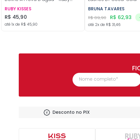
Kisses
Tavares
RUBY KISSES
BRUNA TAVARES
R$
45
,
90
R$
62
,
93
R$
89
,
90
até
1
x de
R$
45
,
90
até
2
x de
R$
31
,
46
FI
Desconto no PIX