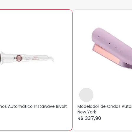
para quem tem cabelos curto
a função de auto desligame
função que avisa o moment
perfeitamente modelados.
cruelty-free
os Automático Instawave Bivolt
Modelador de Ondas Auto
New York
R$ 337,90