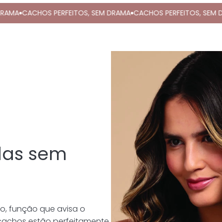
OS PERFEITOS, SEM DRAMA
CACHOS PERFEITOS, SEM DRAMA
CACH
das sem
o, função que avisa o
achos estão perfeitamente