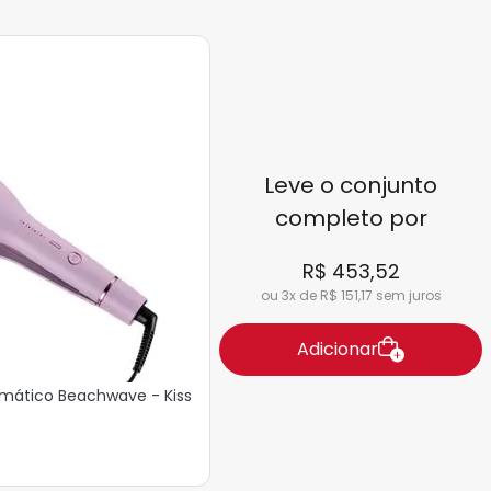
s ou médios. Outros diferenciais são
nto em 90 minutos e o som de beep,
o em que seus cachos estão
Leve o conjunto
completo por
R$ 453,52
ou 3x de R$ 151,17 sem juros
Adicionar
mático Beachwave - Kiss