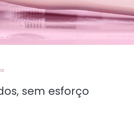
os
os, sem esforço