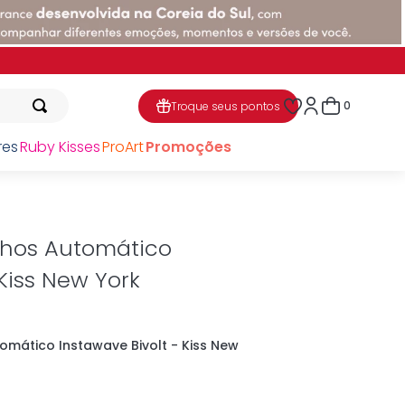
0
Troque seus pontos
res
Ruby Kisses
ProArt
Promoções
hos Automático
 Kiss New York
mático Instawave Bivolt - Kiss New