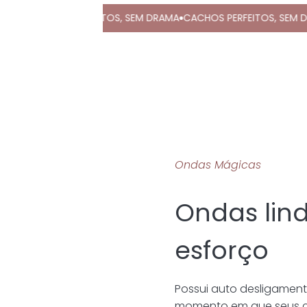
OS PERFEITOS, SEM DRAMA
CACHOS PERFEITOS, SEM DRAMA
CACH
Ondas Mágicas
Ondas lin
esforço
Possui auto desligament
momento em que seus c