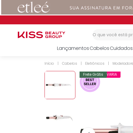
1
º
corretivo
2
º
impress
3
º
body splash
O que você está 
Lançamentos
Cabelos
Cuidados
Cabelos
Eletrônicos
Modelador
CAIXA COM AVARIA
Frete Grátis