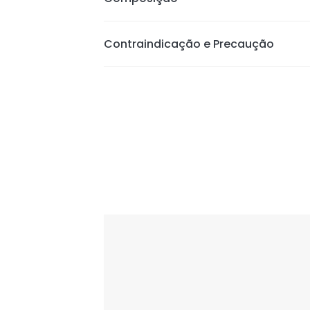
fios!)
Modelador Automático
Bivolt Automático
Contraindicação e Precaução
Cabo Giratório
1.8 metros de cabo
Função ""Beep"" que avisa quando
prontos!
Potência: 40W
Auto desligamento em 90 minutos
Dupla Rotação para você escolher
Dimensão da Embalagem: 14 x 38 x 7 
profundidade)
Dimensão do produto: 36 x 6.5 x 6.5 
profundidade)