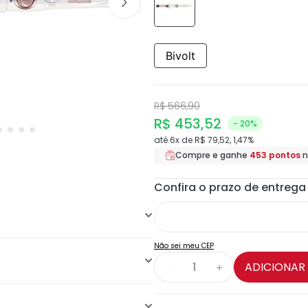
Bivolt
R$
566
,
90
R$
453
,
52
- 20%
até
6
x de
R$
79
,
52
,
1,47%
Compre e ganhe
453
pontos
n
Não sei meu CEP
ADICIONAR
－
＋
máxima de 210°C (Contém
eitar as espessuras dos seus