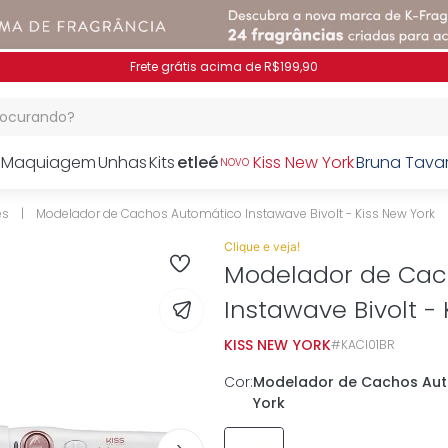
Pague no PIX e ganhe 7% OFF
procurando?
Maquiagem
Unhas
Kits
etleé
Kiss New York
Bruna Tava
NOVO
es
Modelador de Cachos Automático Instawave Bivolt - Kiss New York
Clique e veja!
Modelador de Cac
Instawave Bivolt -
KISS NEW YORK
KACI01BR
Cor
:
Modelador de Cachos Auto
York