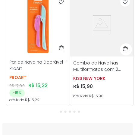
Par de Navalha Dobrável -
Combo de Navalhas
ProArt
Multiformatos com 2
unidades - Kiss New York
PROART
KISS NEW YORK
R$
15
,
22
R$
17
,
90
R$
15
,
90
-
15%
até
1
x de
R$
15
,
90
até
1
x de
R$
15
,
22