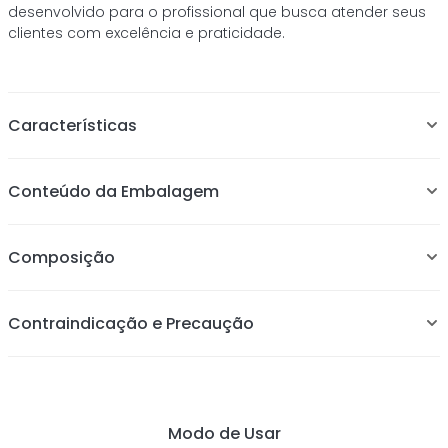
desenvolvido para o profissional que busca atender seus
clientes com excelência e praticidade.
Características
Possui encaixe de lâminas em plástico, tornando o
Conteúdo da Embalagem
navalhete muito mais leve. Seu uso é exclusivo para
lâminas descartáveis de duplo fio pois possui encaixe
firme e preciso, evitando que fique mal posicionado ou
Composição
solta.
Contraindicação e Precaução
Modo de Usar