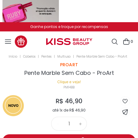
Ganhe pontos e troque por recompensas
0
Cabelos
Pentes
Multiuso
Pente Marble Sem Cabo - ProArt
PROART
Pente Marble Sem Cabo - ProArt
Clique e veja!
PM14BB
R$
46
,
90
até
1
x de
R$
46
,
90
－
＋