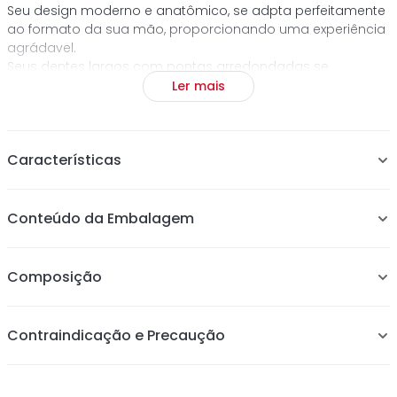
Seu design moderno e anatômico, se adpta perfeitamente
ao formato da sua mão, proporcionando uma experiência
agrádavel.
Seus dentes largos com pontas arredondadas se
diferenciam por auxiliar a desembaraçar todos os nós
Ler mais
com mais facilidade.
Características
Dentes largos que facilitam o desembaraço de todos
Conteúdo da Embalagem
os nós.
Acabamento marmorizado.
Design moderno e anatômico.
Composição
Contraindicação e Precaução