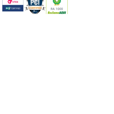
Formas de Pagamento
KISS ONLINE PRODUTOS DE BELEZA LTDA
Av. Marquês de São Vicente, 2219 - Sala 701S/A. Água Branca, São
Paulo/SP CEP: 05036-040
CNPJ 45.324.071/0001-88
Copyright © 2026 Kiss New York – Todos os direitos reservados. | All