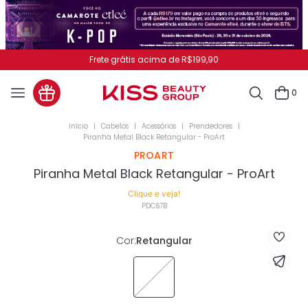
Frete grátis acima de R$199,90
0
Cabelos
Acessórios
Prendedores
Piranha Metal Black Retangular - ProArt
PROART
Piranha Metal Black Retangular - ProArt
Clique e veja!
PDC67B
Cor
:
Retangular