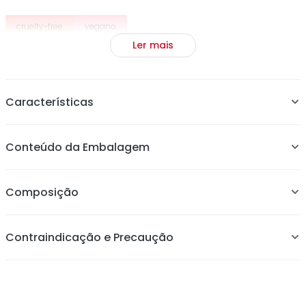
cruelty-free
vegano
Ler mais
Características
Para todos os tipos de cabelo e perfeito para
Conteúdo da Embalagem
penteados.
Garante fixação segura sem arrancar fios, prender ou
embolar.
Composição
Contraindicação e Precaução