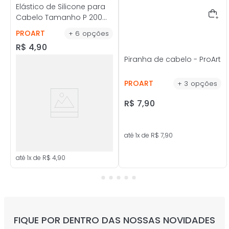
Elástico de Silicone para
Cabelo Tamanho P 200
Unidades - ProArt
PROART
+
6
opções
R$
4
,
90
Piranha de cabelo - ProArt
PROART
+
3
opções
R$
7
,
90
até
1
x de
R$
7
,
90
até
1
x de
R$
4
,
90
FIQUE POR DENTRO DAS NOSSAS NOVIDADES