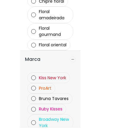
Chipre floral
Floral
amadeirada
Floral
gourmand
Floral oriental
Frutal
Marca
adocicada
Frutal floral
Kiss New York
ProArt
Bruna Tavares
Ruby Kisses
Broadway New
York