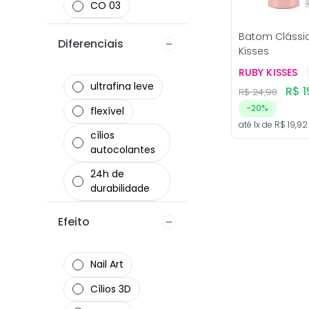
CO 03
CO 04
Batom Clássi
Diferenciais
Kisses
Coral
RUBY KISSES
Laranja
ultrafina leve
R$
1
R$
24
,
90
-
20%
flexível
até
1
x de
R$
19
,
92
cílios
autocolantes
24h de
durabilidade
fórmula
Efeito
vegana
alta fixação
Nail Art
frescor
Cílios 3D
prolongado