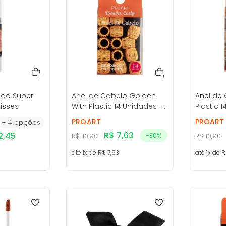
uido Super
Anel de Cabelo Golden
Anel de
Kisses
With Plastic 14 Unidades -
Plastic 
ProArt
ProArt
PROART
PROART
+
4
opções
R$
7
,
63
2
,
45
R$
10
,
90
-
30%
R$
10
,
90
até
1
x de
R$
7
,
63
até
1
x de
R