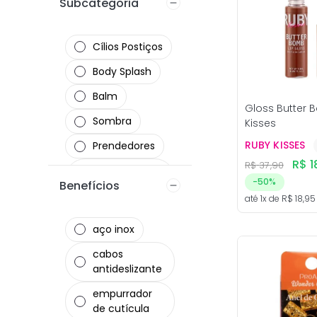
Subcategoria
Rosto
Eletrônicos
Cílios Postiços
Body Splash
Balm
Gloss Butter 
Sombra
Kisses
RUBY KISSES
Prendedores
R$
1
R$
37
,
90
Máscara de
-
50%
Benefícios
Cílios
até
1
x de
R$
18
,
95
Gloss e Brilho
Labial
aço inox
Espátulas
cabos
antideslizante
Modeladores
empurrador
de cutícula