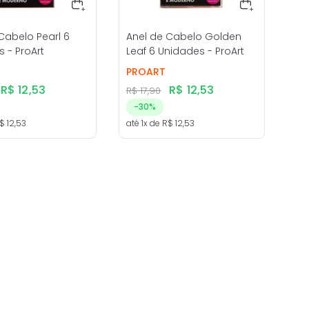
Cabelo Pearl 6
Anel de Cabelo Golden
 - ProArt
Leaf 6 Unidades - ProArt
PROART
R$
12
,
53
R$
12
,
53
R$
17
,
90
-
30%
$
12
,
53
até
1
x de
R$
12
,
53