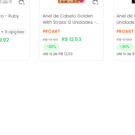
co - Ruby
Anel de Cabelo Golden
Anel de 
With Strass 12 Unidades -
Unidades
ProArt
PROART
PROART
+
11
opções
R$
12
,
53
9
,
92
R$
17
,
90
R$
17
,
90
-
30%
-
30%
até
1
x de
R$
12
,
53
até
1
x de
R