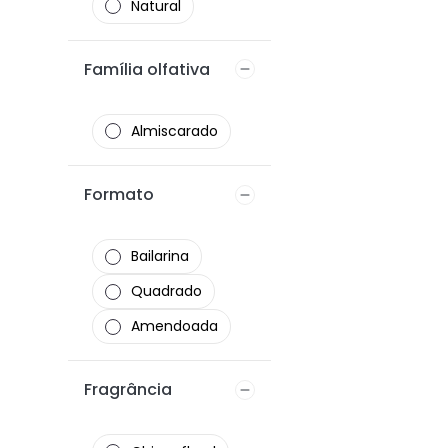
Natural
livre de
parabenos
sem cola
Família olfativa
cruelty-free
Almiscarado
Formato
Bailarina
Marrom
Quadrado
Amendoada
Fragrância