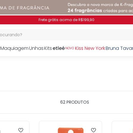
Pague no PIX e ganhe 7% OFF
procurando?
Maquiagem
Unhas
Kits
etleé
Kiss New York
Bruna Tava
NOVO
62
PRODUTOS