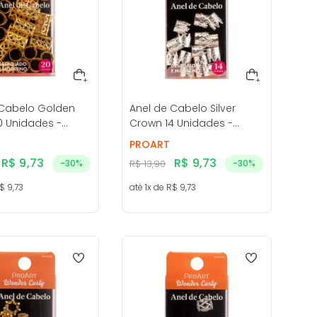
 Cabelo Golden
Anel de Cabelo Silver
20 Unidades -
Crown 14 Unidades -
ProArt
PROART
R$
9
,
73
R$
9
,
73
-
30%
R$
13
,
90
-
30%
$
9
,
73
até
1
x de
R$
9
,
73