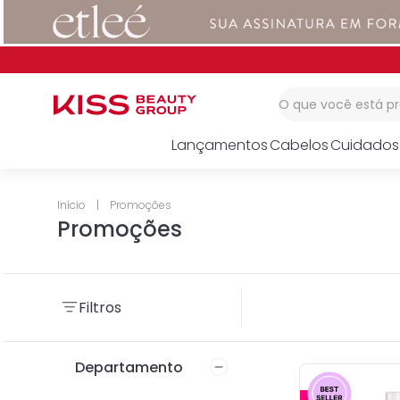
1
º
corretivo
2
º
impress
3
º
body splash
O que você está 
Lançamentos
Cabelos
Cuidados
Promoções
Promoções
Filtros
Departamento