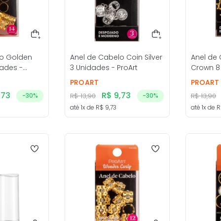
lo Golden
Anel de Cabelo Coin Silver
Anel de
dades -
3 Unidades - ProArt
Crown 8 
PROART
PROART
,
73
R$
9
,
73
-
30%
R$
13
,
90
-
30%
R$
13
,
90
até
1
x de
R$
9
,
73
até
1
x de
R