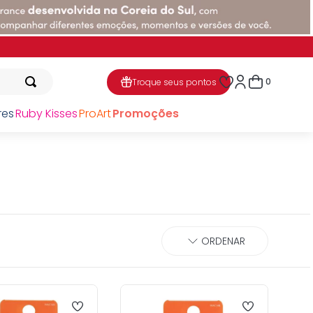
0
Troque seus pontos
res
Ruby Kisses
ProArt
Promoções