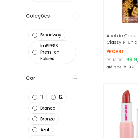
Lip Tint
Coleções
Broadway
Anel de Cabe
Classy 14 Uni
ImPRESS
ProArt
PROART
Press-on
Falsies
R$
9
R$
13
,
90
até
1
x de
R$
9
,
73
Cor
11
12
Branco
Bronze
Azul