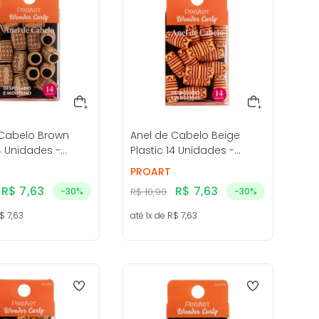
 Cabelo Brown
Anel de Cabelo Beige
14 Unidades -
Plastic 14 Unidades -
ProArt
PROART
R$
7
,
63
R$
7
,
63
-
30%
R$
10
,
90
-
30%
$
7
,
63
até
1
x de
R$
7
,
63