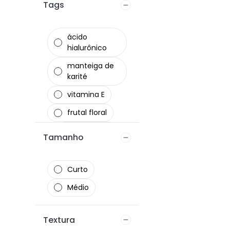
Tags
ácido
hialurônico
manteiga de
karité
vitamina E
frutal floral
óleo de
Tamanho
semente de
jojoba
Curto
cruelty-free
Médio
vegano
livre de
parabenos
Textura