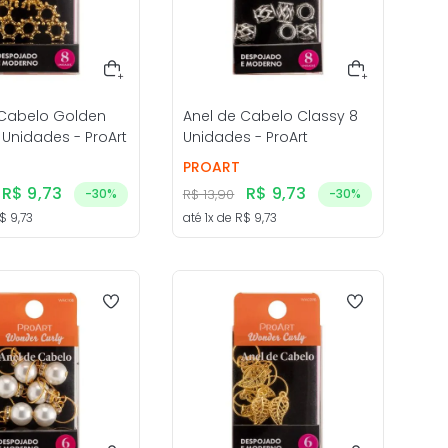
 Cabelo Golden
Anel de Cabelo Classy 8
Unidades - ProArt
Unidades - ProArt
PROART
R$
9
,
73
R$
9
,
73
-
30%
R$
13
,
90
-
30%
$
9
,
73
até
1
x de
R$
9
,
73