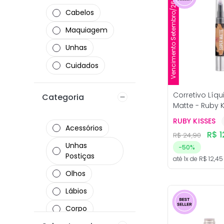
Vencimento Setembro/26
Cabelos
Maquiagem
Unhas
Cuidados
Corretivo Líq
Categoria
Matte - Ruby 
RUBY KISSES
Acessórios
R$
1
R$
24
,
90
Unhas
-
50%
Postiças
até
1
x de
R$
12
,
45
Olhos
Lábios
Corpo