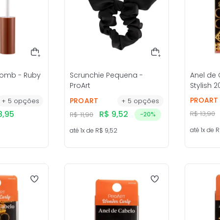
Bomb - Ruby
Scrunchie Pequena -
Anel de
ProArt
Stylish 
ProArt
PROART
PROART
+
5
opções
+
5
opções
8
,
95
R$
9
,
52
R$
13
,
90
R$
11
,
90
-
20%
até
1
x de
R
até
1
x de
R$
9
,
52