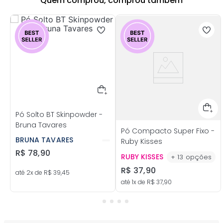
Quem comprou, comprou também
Pó Solto BT Skinpowder -
Bruna Tavares
Pó Compacto Super Fixo -
BRUNA TAVARES
Ruby Kisses
+
6
opções
RUBY KISSES
+
13
opções
R$
78
,
90
R$
37
,
90
até
2
x de
R$
39
,
45
até
1
x de
R$
37
,
90