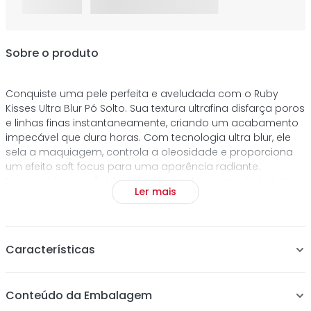
Sobre o produto
Conquiste uma pele perfeita e aveludada com o Ruby
Kisses Ultra Blur Pó Solto. Sua textura ultrafina disfarça poros
e linhas finas instantaneamente, criando um acabamento
impecável que dura horas. Com tecnologia ultra blur, ele
sela a maquiagem, controla a oleosidade e proporciona
um efeito soft focus para uma aparência radiante.
Enriquecido com Ácido Hialurônico e Niacinamida, hidrata,
Ler mais
uniformiza o tom da pele e previne o envelhecimento
precoce. A embalagem premium com dosador inteligente
garante aplicação precisa e sem desperdício. Puff de
algodão inclusa. Vegano e Cruelty-free.
Características
ácido hialurônico
niacinamida
cruelty-free
vegano
Acabamento Impecável: Pele aveludada e sem
Conteúdo da Embalagem
imperfeições.