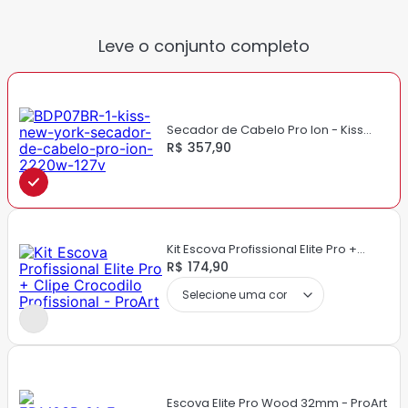
x profundidade)
Dimensão Produto: 25 x 20 x 8 cm (altura x largura x
Leve o conjunto completo
profundidade)
Secador de Cabelo Pro Ion - Kiss
New York
R$ 357,90
Kit Escova Profissional Elite Pro +
Clipe Crocodilo Profissional - ProArt
R$ 174,90
Escova Elite Pro Wood 32mm - ProArt