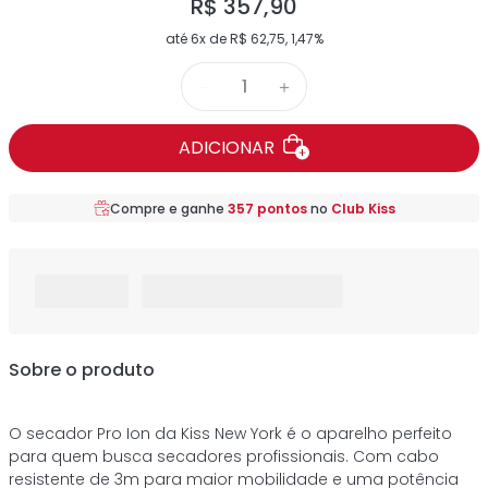
R$
357
,
90
até
6
x de
R$
62
,
75
,
1,47%
－
＋
ADICIONAR
Compre e ganhe
357
pontos
no
Club Kiss
Sobre o produto
O secador Pro Ion da Kiss New York é o aparelho perfeito
para quem busca secadores profissionais. Com cabo
resistente de 3m para maior mobilidade e uma potência