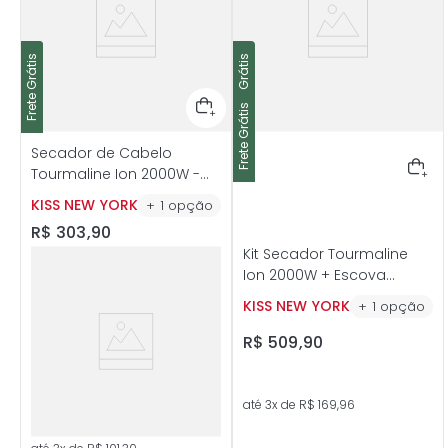
Frete Grátis
Frete Grátis
Frete Grátis
Frete Grátis
Secador de Cabelo
Tourmaline Ion 2000W -
Kiss New York
KISS NEW YORK
+
1
opção
R$
303
,
90
Kit Secador Tourmaline
Ion 2000W + Escova
Térmica Vent Pro 20mm -
KISS NEW YORK
+
1
opção
Kiss New York
R$
509
,
90
até
3
x de
R$
169
,
96