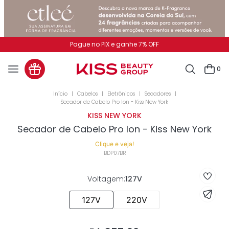
Pague no PIX e ganhe 7% OFF
0
Cabelos
Eletrônicos
Secadores
Secador de Cabelo Pro Ion - Kiss New York
KISS NEW YORK
Secador de Cabelo Pro Ion - Kiss New York
Clique e veja!
BDP07BR
Voltagem
:
127V
127V
220V