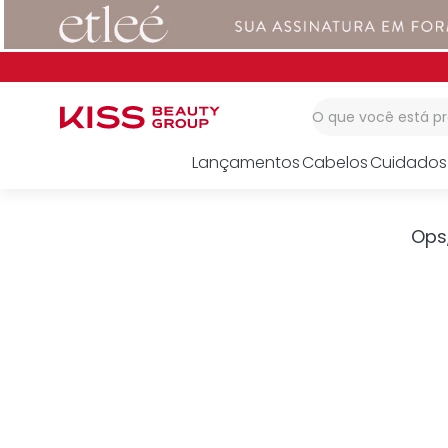
1
º
corretivo
2
º
impress
3
º
body splash
O que você está 
Lançamentos
Cabelos
Cuidados
Ops