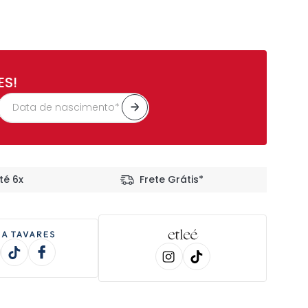
ES!
té 6x
Frete Grátis*