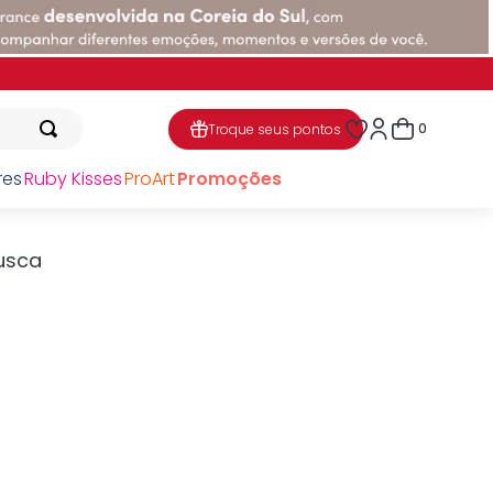
0
Troque seus pontos
res
Ruby Kisses
ProArt
Promoções
usca