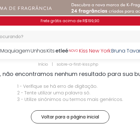
Frete grátis acima de R$199,90
procurando?
Maquiagem
Unhas
Kits
etleé
Kiss New York
Bruna Tava
NOVO
sobre-a-first-kiss.php
, não encontramos nenhum resultado para sua b
1 - Verifique se há erro de digitação.
2 - Tente utilizar uma palavra só.
3 - Utilize sinônimos ou termos mais genéricos.
Voltar para a página inicial