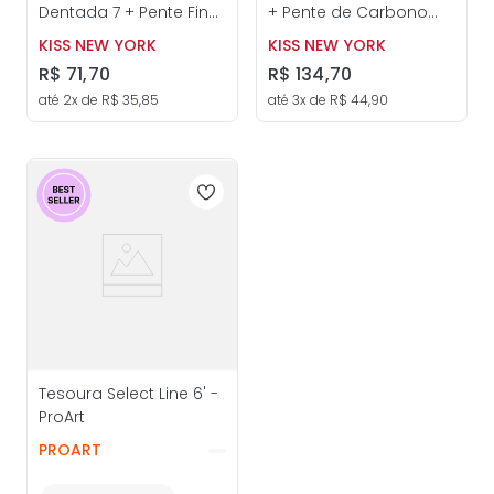
Dentada 7 + Pente Fino
+ Pente de Carbono
Multiuso + Espanador
Reto + Espanador de
KISS NEW YORK
KISS NEW YORK
de Cabelo - ProArt
Cabelo - ProArt
R$
71
,
70
R$
134
,
70
até
2
x de
R$
35
,
85
até
3
x de
R$
44
,
90
Tesoura Select Line 6' -
ProArt
PROART