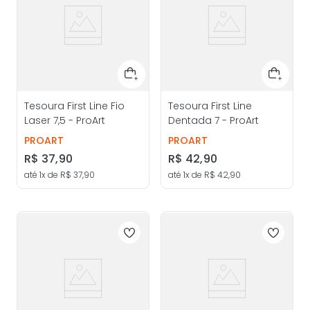
Tesoura First Line Fio
Tesoura First Line
Laser 7,5 - ProArt
Dentada 7 - ProArt
PROART
PROART
R$
37
,
90
R$
42
,
90
até
1
x de
R$
37
,
90
até
1
x de
R$
42
,
90