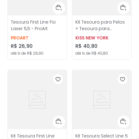
Tesoura First Line Fio
Kit Tesoura para Pelos
Laser 5,5 - ProArt
+ Tesoura para
Sobrancelhas - ProArt
PROART
KISS NEW YORK
R$
26
,
90
R$
40
,
80
até
1
x de
R$
26
,
90
até
1
x de
R$
40
,
80
Kit Tesoura First Line
Kit Tesoura Select Line 5