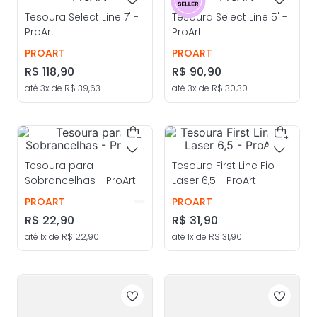
Tesoura Select Line 7' -
Tesoura Select Line 5' -
ProArt
ProArt
PROART
PROART
R$
118
,
90
R$
90
,
90
até
3
x de
R$
39
,
63
até
3
x de
R$
30
,
30
Tesoura para
Tesoura First Line Fio
Sobrancelhas - ProArt
Laser 6,5 - ProArt
PROART
PROART
R$
22
,
90
R$
31
,
90
até
1
x de
R$
22
,
90
até
1
x de
R$
31
,
90