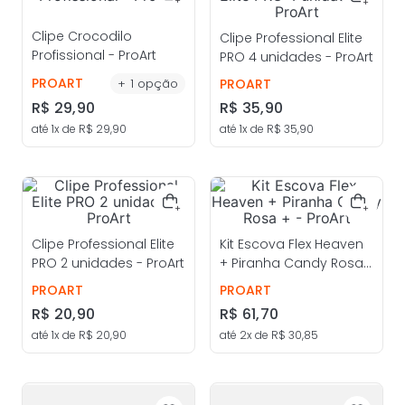
Clipe Crocodilo
Clipe Professional Elite
Profissional - ProArt
PRO 4 unidades - ProArt
PROART
+
1
opção
PROART
R$
29
,
90
R$
35
,
90
até
1
x de
R$
29
,
90
até
1
x de
R$
35
,
90
Clipe Professional Elite
Kit Escova Flex Heaven
PRO 2 unidades - ProArt
+ Piranha Candy Rosa
+ - ProArt
PROART
PROART
R$
20
,
90
R$
61
,
70
até
1
x de
R$
20
,
90
até
2
x de
R$
30
,
85