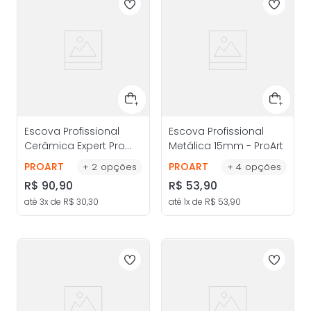
Escova Profissional
Escova Profissional
Cerâmica Expert Pro
Metálica 15mm - ProArt
33mm - ProArt
PROART
PROART
+
2
opções
+
4
opções
R$
90
,
90
R$
53
,
90
até
3
x de
R$
30
,
30
até
1
x de
R$
53
,
90