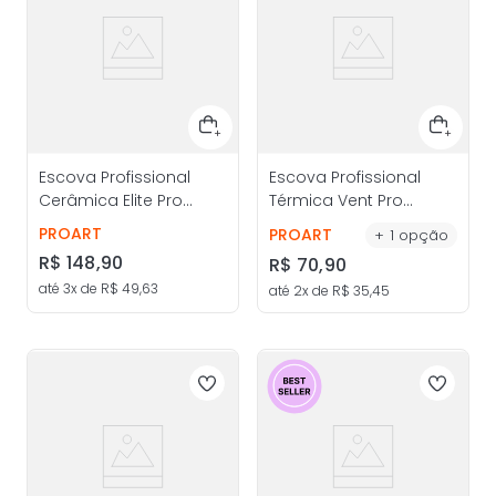
Escova Profissional
Escova Profissional
Cerâmica Elite Pro
Térmica Vent Pro
27mm - ProArt
50mm - ProArt
PROART
PROART
+
1
opção
R$
148
,
90
R$
70
,
90
até
3
x de
R$
49
,
63
até
2
x de
R$
35
,
45