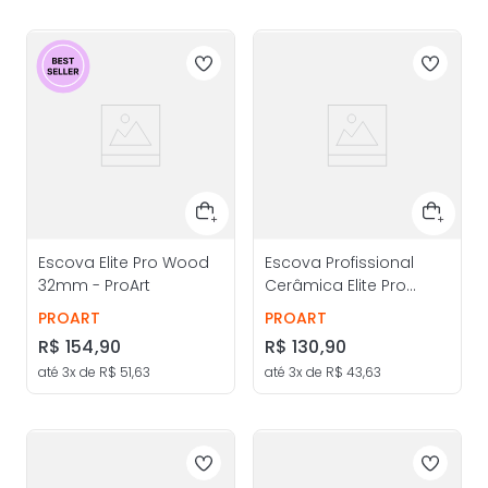
Escova Elite Pro Wood
Escova Profissional
32mm - ProArt
Cerâmica Elite Pro
22mm - ProArt
PROART
PROART
R$
154
,
90
R$
130
,
90
até
3
x de
R$
51
,
63
até
3
x de
R$
43
,
63