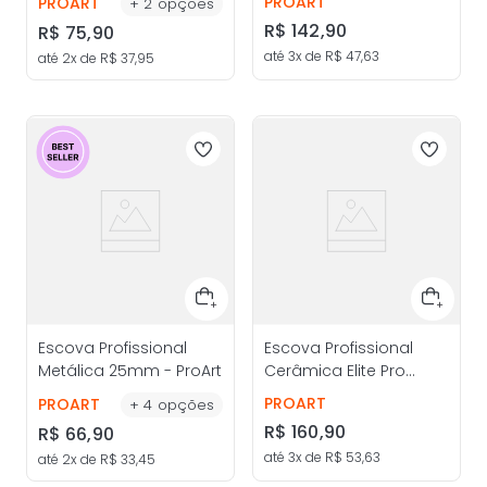
PROART
PROART
+
2
opções
R$
142
,
90
R$
75
,
90
até
3
x de
R$
47
,
63
até
2
x de
R$
37
,
95
Escova Profissional
Escova Profissional
Metálica 25mm - ProArt
Cerâmica Elite Pro
34mm - ProArt
PROART
PROART
+
4
opções
R$
160
,
90
R$
66
,
90
até
3
x de
R$
53
,
63
até
2
x de
R$
33
,
45