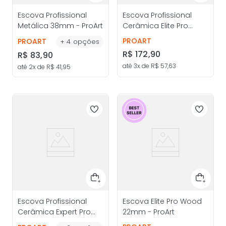
Escova Profissional
Escova Profissional
Metálica 38mm - ProArt
Cerâmica Elite Pro
43mm - ProArt
PROART
PROART
+
4
opções
R$
172
,
90
R$
83
,
90
até
3
x de
R$
57
,
63
até
2
x de
R$
41
,
95
Escova Profissional
Escova Elite Pro Wood
Cerâmica Expert Pro
22mm - ProArt
28mm - ProArt