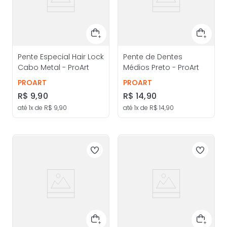
Pente Especial Hair Lock
Pente de Dentes
Cabo Metal - ProArt
Médios Preto - ProArt
PROART
PROART
R$
9
,
90
R$
14
,
90
até
1
x de
R$
9
,
90
até
1
x de
R$
14
,
90