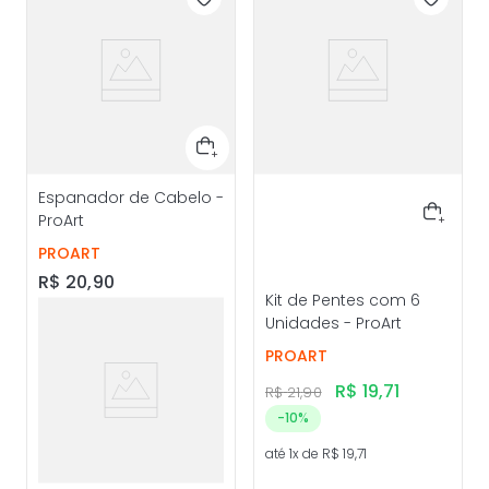
Espanador de Cabelo -
ProArt
PROART
R$
20
,
90
Kit de Pentes com 6
Unidades - ProArt
PROART
R$
19
,
71
R$
21
,
90
-
10%
até
1
x de
R$
19
,
71