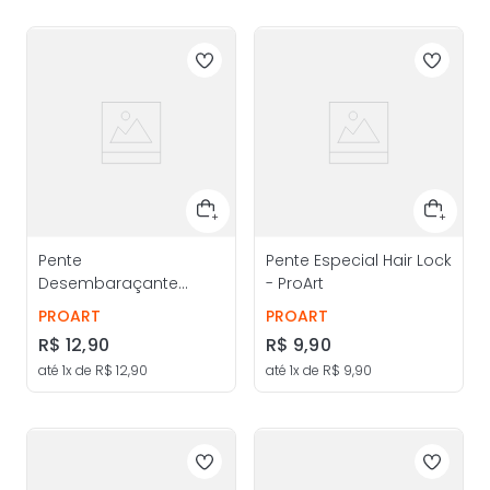
Pente
Pente Especial Hair Lock
Desembaraçante
- ProArt
Dentes Longos Preto -
PROART
PROART
ProArt
R$
12
,
90
R$
9
,
90
até
1
x de
R$
12
,
90
até
1
x de
R$
9
,
90