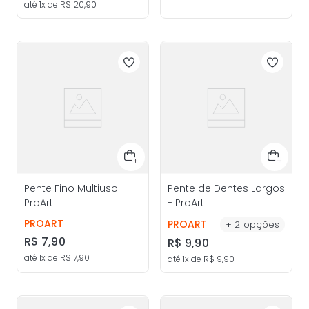
até
1
x de
R$
20
,
90
Pente Fino Multiuso -
Pente de Dentes Largos
ProArt
- ProArt
PROART
PROART
+
2
opções
R$
7
,
90
R$
9
,
90
até
1
x de
R$
7
,
90
até
1
x de
R$
9
,
90