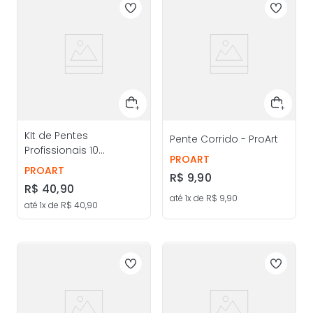
KIt de Pentes
Pente Corrido - ProArt
Profissionais 10
PROART
Unidades - ProArt
PROART
R$
9
,
90
R$
40
,
90
até
1
x de
R$
9
,
90
até
1
x de
R$
40
,
90