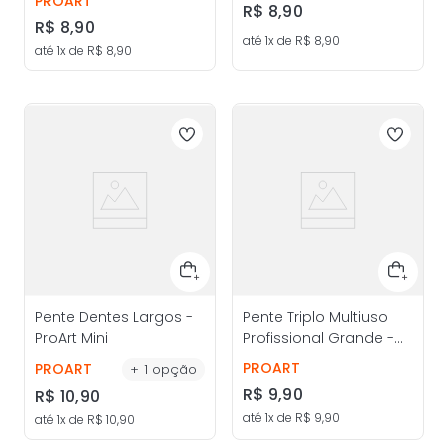
PROART
R$
8
,
90
R$
8
,
90
até
1
x de
R$
8
,
90
até
1
x de
R$
8
,
90
Pente Dentes Largos -
Pente Triplo Multiuso
ProArt Mini
Profissional Grande -
ProArt
PROART
PROART
+
1
opção
R$
9
,
90
R$
10
,
90
até
1
x de
R$
9
,
90
até
1
x de
R$
10
,
90