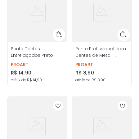
Pente Dentes
Pente Profissional com
Entrelaçados Preto -
Dentes de Metal -
ProArt
ProArt
PROART
PROART
R$
14
,
90
R$
8
,
90
até
1
x de
R$
14
,
90
até
1
x de
R$
8
,
90