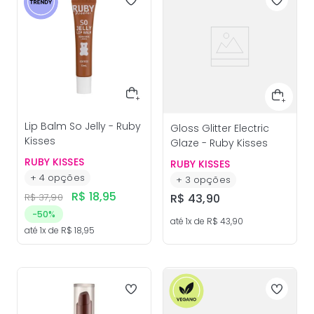
Lip Balm So Jelly - Ruby
Gloss Glitter Electric
Kisses
Glaze - Ruby Kisses
RUBY KISSES
RUBY KISSES
+
4
opções
+
3
opções
R$
18
,
95
R$
37
,
90
R$
43
,
90
-
50%
até
1
x de
R$
43
,
90
até
1
x de
R$
18
,
95