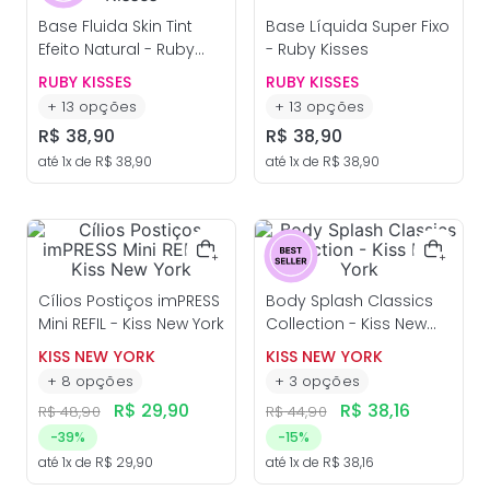
Base Fluida Skin Tint
Base Líquida Super Fixo
Efeito Natural - Ruby
- Ruby Kisses
Kisses
RUBY KISSES
RUBY KISSES
+
13
opções
+
13
opções
R$
38
,
90
R$
38
,
90
até
1
x de
R$
38
,
90
até
1
x de
R$
38
,
90
Cílios Postiços imPRESS
Body Splash Classics
Mini REFIL - Kiss New York
Collection - Kiss New
York
KISS NEW YORK
KISS NEW YORK
+
8
opções
+
3
opções
R$
29
,
90
R$
38
,
16
R$
48
,
90
R$
44
,
90
-
39%
-
15%
até
1
x de
R$
29
,
90
até
1
x de
R$
38
,
16