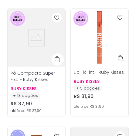
Lip Fix Tint - Ruby Kisses
Pó Compacto Super
Fixo - Ruby Kisses
RUBY KISSES
+
5
opções
RUBY KISSES
+
13
opções
R$
31
,
90
R$
37
,
90
até
1
x de
R$
31
,
90
até
1
x de
R$
37
,
90