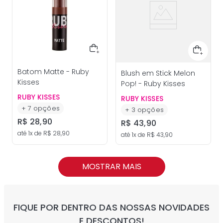
Batom Matte - Ruby
Blush em Stick Melon
Kisses
Pop! - Ruby Kisses
RUBY KISSES
RUBY KISSES
+
7
opções
+
3
opções
R$
28
,
90
R$
43
,
90
até
1
x de
R$
28
,
90
até
1
x de
R$
43
,
90
MOSTRAR MAIS
FIQUE POR DENTRO DAS NOSSAS NOVIDADES
E DESCONTOS!