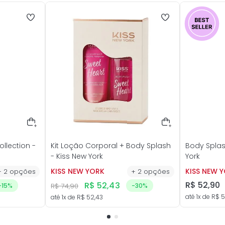
llection -
Kit Loção Corporal + Body Splash
Body Splas
- Kiss New York
York
KISS NEW YORK
KISS NEW 
+
2
opções
+
2
opções
R$
52
,
90
R$
52
,
43
-
15%
R$
74
,
90
-
30%
até
1
x de
R$
5
até
1
x de
R$
52
,
43