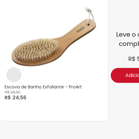
Leve o 
compl
R$ 
Adici
Escova de Banho Esfoliante - ProArt
R$ 28,90
R$ 24,56