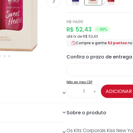
R$
74
,
90
R$
52
,
43
- 30%
até
1
x de
R$
52
,
43
Compre e ganhe
52
pontos
n
Não sei meu CEP
ADICIONAR
－
＋
 + Body Splash.
Sobre o produto
e. Loção com hemiesqualano e
m Vitamina E, vegano e livre
Os Kits Corporais Kiss New Y