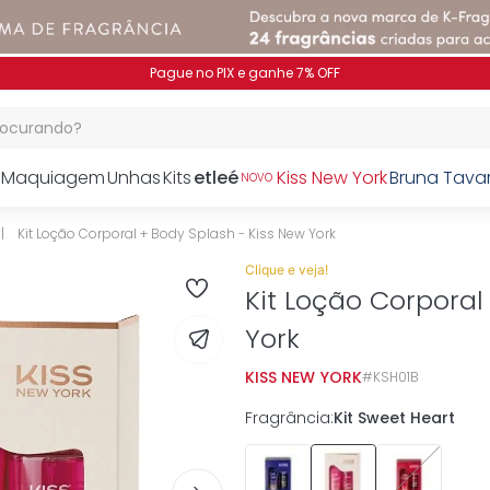
OFF
procurando?
Maquiagem
Unhas
Kits
etleé
Kiss New York
Bruna Tava
NOVO
Kit Loção Corporal + Body Splash - Kiss New York
Clique e veja!
Kit Loção Corporal
York
KISS NEW YORK
KSH01B
Fragrância
:
Kit Sweet Heart