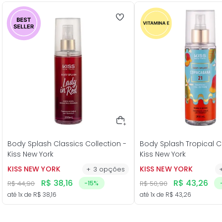
Body Splash Classics Collection -
Body Splash Tropical Co
Kiss New York
Kiss New York
KISS NEW YORK
KISS NEW YORK
+
3
opções
R$
38
,
16
R$
43
,
26
R$
44
,
90
-
15%
R$
50
,
90
até
1
x de
R$
38
,
16
até
1
x de
R$
43
,
26