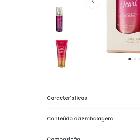
Características
Kit Corporal 2 em 1: Loção Corporal
Conteúdo da Embalagem
LADY IN RED: frutal floral marcant
hidratação intensa; Body Splash co
Composição