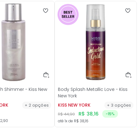
h Shimmer - Kiss New
Body Splash Metallic Love - Kiss
New York
YORK
KISS NEW YORK
+
2
opções
+
3
opções
R$
38
,
16
R$
44
,
90
-
15%
2
,
90
até
1
x de
R$
38
,
16