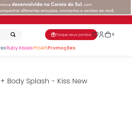
0
Troque seus pontos
res
Ruby Kisses
ProArt
Promoções
 + Body Splash - Kiss New