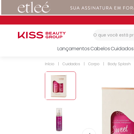
1
º
corretivo
2
º
impress
Pague no PIX e ganhe 7% 
3
º
body splash
O que você está 
Lançamentos
Cabelos
Cuidados
Cuidados
Corpo
Body Splash