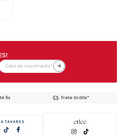
ES!
té 6x
Frete Grátis*