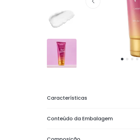
Características
Contém hemiesqualano, que propo
Conteúdo da Embalagem
Textura leve e rápida absorção
Pele macia e perfumada
Composição