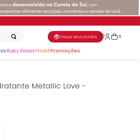
7% OFF
0
Troque seus pontos
res
Ruby Kisses
ProArt
Promoções
ratante Metallic Love -