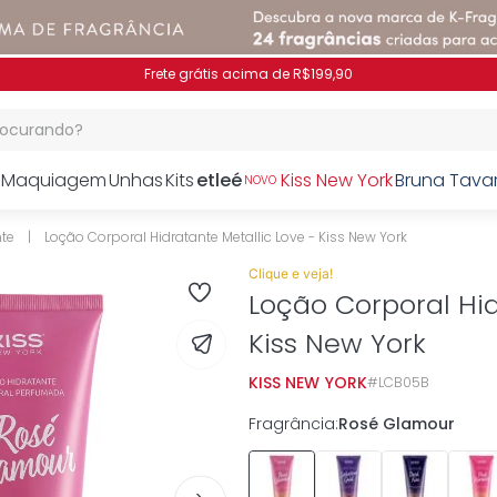
Pague no PIX e ganhe 
procurando?
Maquiagem
Unhas
Kits
etleé
Kiss New York
Bruna Tava
NOVO
nte
Loção Corporal Hidratante Metallic Love - Kiss New York
Clique e veja!
Loção Corporal Hid
Kiss New York
KISS NEW YORK
LCB05B
Fragrância
:
Rosé Glamour