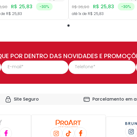
R$
25
,
83
R$
25
,
83
6
,
90
-
30%
R$
36
,
90
-
30%
 de
R$
25
,
83
até
1
x de
R$
25
,
83
QUE POR DENTRO DAS NOVIDADES E PROMOÇÕ
Site Seguro
Parcelamento em a