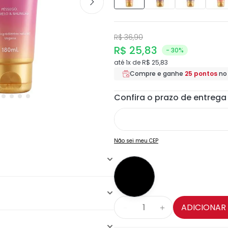
R$
36
,
90
R$
25
,
83
- 30%
até
1
x de
R$
25
,
83
Compre e ganhe
25
pontos
n
Não sei meu CEP
rciona hidratação intensa
ADICIONAR
－
＋