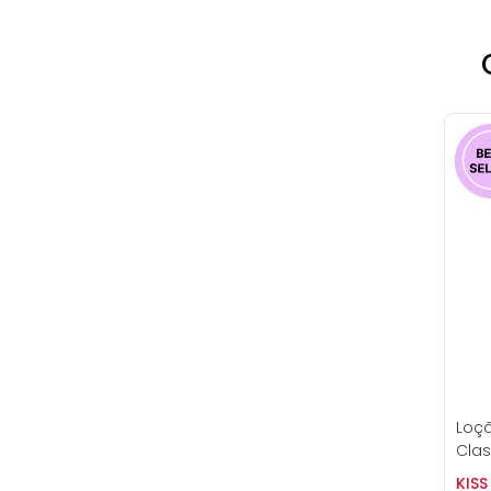
Loçã
Clas
KIS