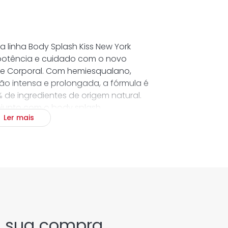
a linha Body Splash Kiss New York
otência e cuidado com o novo
e Corporal. Com hemiesqualano,
ão intensa e prolongada, a fórmula é
de ingredientes de origem natural.
njunto com o body splash,
Ler mais
e prolongando a perfumação na pele
ncia frutal adocicada, leve e
ssis, pêssego e abacaxi com um
e baunilha. Alegre e feminina, traz
tível, perfeito para quem gosta de
 a leveza.
a sua compra