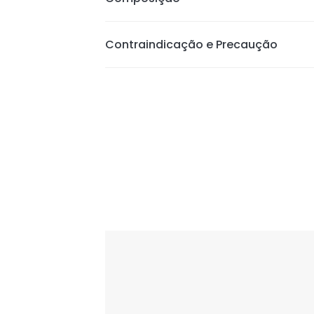
Produto com 92% de ingredientes n
Vegano e livre de parabenos
Contraindicação e Precaução