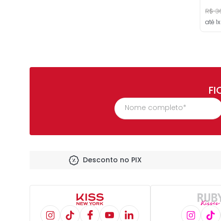
R$
3
até
1
x
FI
Desconto no PIX