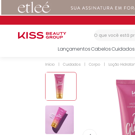
1
º
corretivo
2
º
impress
3
º
body splash
O que você está 
Lançamentos
Cabelos
Cuidados
Cuidados
Corpo
Loção Hidrata