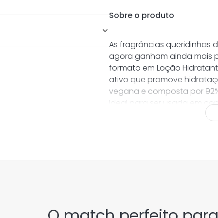
aturais
Sobre o produto
As fragrâncias queridinhas d
agora ganham ainda mais p
formato em Loção Hidratant
ativo que promove hidrataç
vegana e composta por 92% 
Ideal para ser usada em co
potencializando a fixação 
ao longo do dia.
ROSE GLAMOUR -
Uma fragrâ
envolvente, que combina ca
fundo delicioso de caramelo 
um toque divertido e irresis
doçura marcante sem perder
O match perfeito par