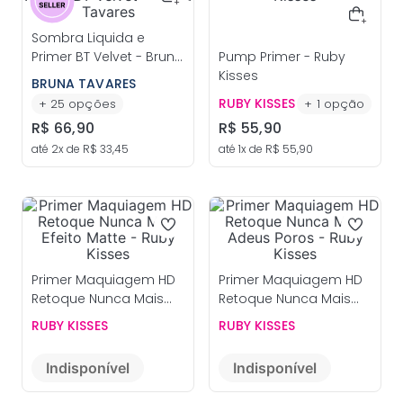
Sombra Liquida e
Primer BT Velvet - Bruna
Pump Primer - Ruby
Tavares
Kisses
BRUNA TAVARES
RUBY KISSES
+
25
opções
+
1
opção
R$
66
,
90
R$
55
,
90
até
2
x de
R$
33
,
45
até
1
x de
R$
55
,
90
Primer Maquiagem HD
Primer Maquiagem HD
Retoque Nunca Mais
Retoque Nunca Mais
Efeito Matte - Ruby
Adeus Poros - Ruby
RUBY KISSES
RUBY KISSES
Kisses
Kisses
Indisponível
Indisponível