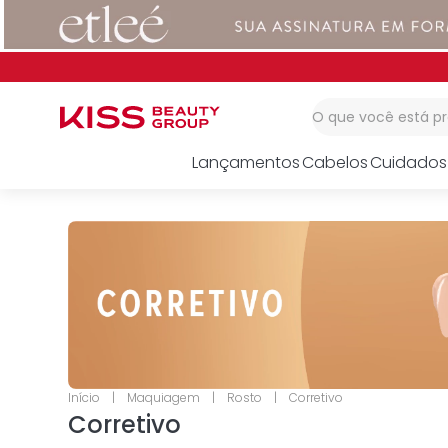
1
º
corretivo
2
º
impress
3
º
body splash
O que você está 
Lançamentos
Cabelos
Cuidados
Maquiagem
Rosto
Corretivo
Corretivo