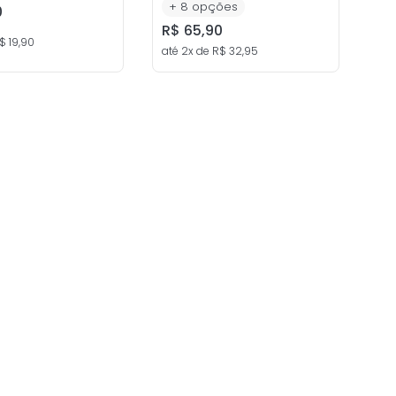
+
8
opções
0
R$
65
,
90
$
19
,
90
até
2
x de
R$
32
,
95