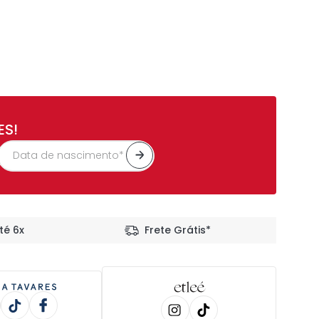
ES!
té 6x
Frete Grátis*