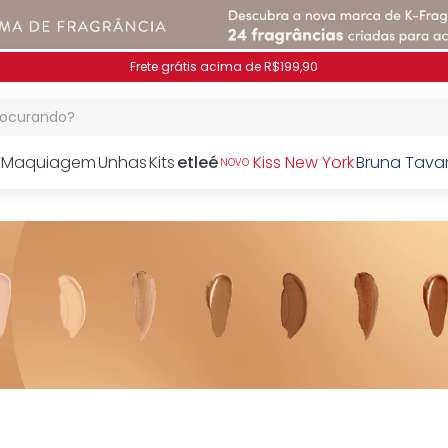
Frete grátis acima de R$199,90
procurando?
Maquiagem
Unhas
Kits
etleé
Kiss New York
Bruna Tava
NOVO