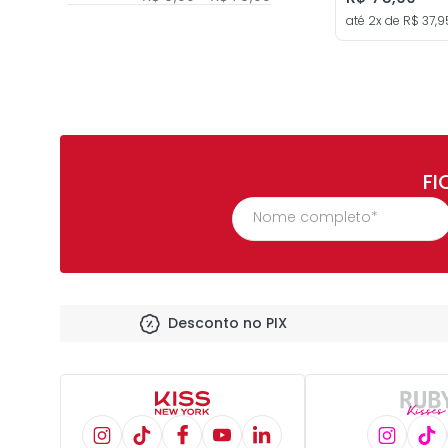
até
2
x de
R$
37
,
9
resistente à
água
pantenol
antioxidante
FI
Desconto no PIX