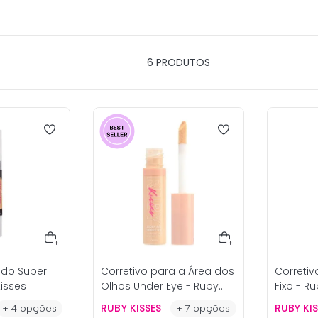
6
PRODUTOS
uido Super
Corretivo para a Área dos
Corretiv
Kisses
Olhos Under Eye - Ruby
Fixo - R
Kisses
RUBY KISSES
RUBY KI
+
4
opções
+
7
opções