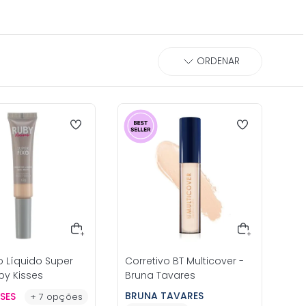
o Líquido Super
Corretivo BT Multicover -
uby Kisses
Bruna Tavares
BRUNA TAVARES
SSES
+
7
opções