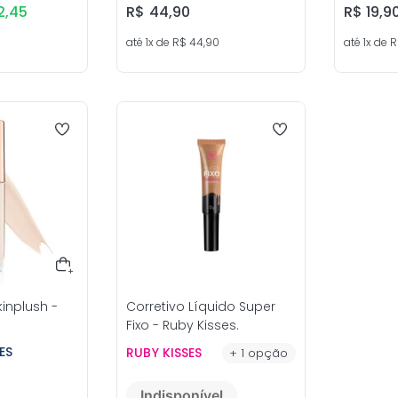
2
,
45
R$
44
,
90
R$
19
,
9
até
1
x de
R$
44
,
90
até
1
x de
R
kinplush -
Corretivo Líquido Super
s
Fixo - Ruby Kisses.
ES
RUBY KISSES
+
1
opção
Indisponível