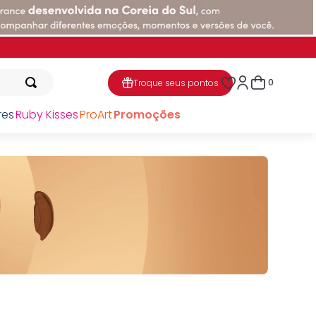
0
Troque seus pontos
res
Ruby Kisses
ProArt
Promoções