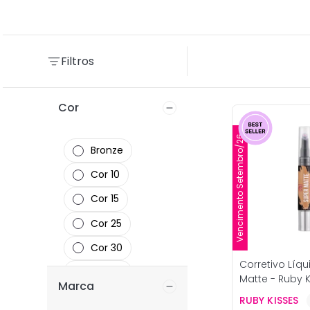
Filtros
Cor
Vencimento Setembro/26
Bronze
Cor 10
Cor 15
Cor 25
Cor 30
Corretivo Líq
Cor 34
Matte - Ruby 
Marca
Cor 36
RUBY KISSES