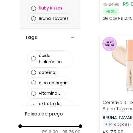
R$
1
R$
24
,
90
Cor 38
Ruby Kisses
-
50%
Marrom
Bruna Tavares
até
1
x de
R$
12
,
45
Tags
ácido
hialurônico
cafeína
óleo de argan
vitamina E
Corretivo BT S
extrato de
Bruna Tavare
pepino
Faixas de preço
BRUNA TAVAR
cruelty-free
Mel
+
14
opções
vegano
R$
75
,
90
R$ 6,00
–
R$ 76,00