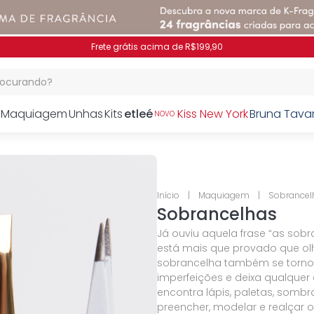
Frete grátis acima de R$199,90
procurando?
Maquiagem
Unhas
Kits
etleé
Kiss New York
Bruna Tava
NOVO
Maquiagem
Sobrancel
Sobrancelhas
Já ouviu aquela frase “as sob
está mais que provado que ol
sobrancelha também se tornou
imperfeições e deixa qualquer 
encontra lápis, paletas, somb
preencher, modelar e realçar o