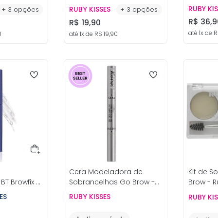
Ruby Kis
RUBY KI
RUBY KISSES
+
3
opções
+
3
opções
R$
36
,
9
R$
19
,
90
até
1
x de
R
0
até
1
x de
R$
19
,
90
Cera Modeladora de
Kit de S
BT Browfix -
Sobrancelhas Go Brow -
Brow - R
s
Ruby Kisses
ES
RUBY KISSES
RUBY KI