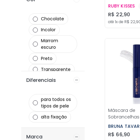
Kisses
RUBY KISSES
R$
22
,
90
Chocolate
até
1
x de
R$
22
,
9
Incolor
Marrom
escuro
Preto
Transparente
Diferenciais
Marrom claro
para todos os
tipos de pele
Máscara de
alta fixação
Sobrancelhas 
Bruna Tavare
BRUNA TAVAR
R$
66
,
90
Marca