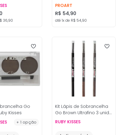
ses
SSES
PROART
0
R$
54
,
90
$
36
,
90
até
1
x de
R$
54
,
90
obrancelha Go
Kit Lápis de Sobrancelha
uby Kisses
Go Brown Ultrafino 3 unid -
Ruby Kisses
RUBY KISSES
SSES
+
1
opção