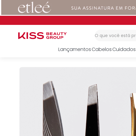
1
º
corretivo
2
º
impress
3
º
body splash
O que você está 
Lançamentos
Cabelos
Cuidados