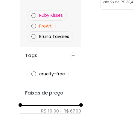
até
2
x de
R$
33
,
4
Ruby Kisses
ProArt
Bruna Tavares
Tags
cruelty-free
Faixas de preço
R$ 19,00
–
R$ 67,00