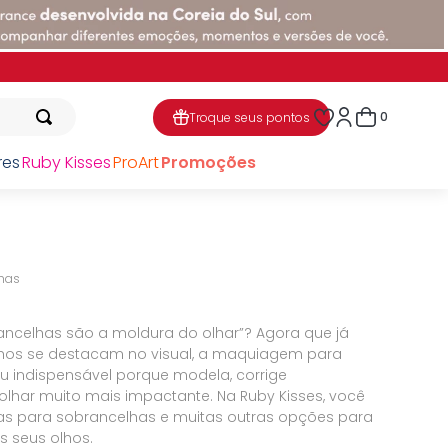
0
Troque seus pontos
res
Ruby Kisses
ProArt
Promoções
has
rancelhas são a moldura do olhar”? Agora que já
hos se destacam no visual, a maquiagem para
 indispensável porque modela, corrige
olhar muito mais impactante. Na Ruby Kisses, você
ras para sobrancelhas e muitas outras opções para
s seus olhos.