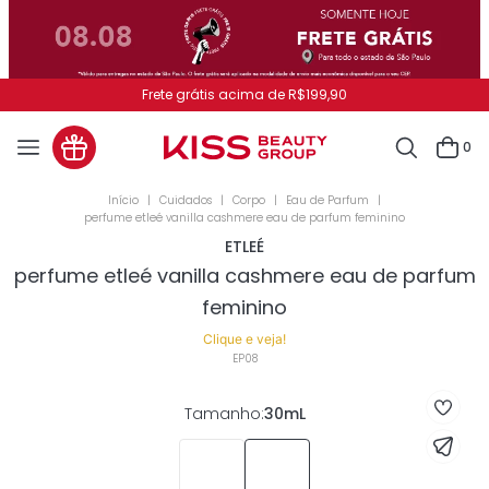
Pague no PIX e ganhe 7% OFF
0
Cuidados
Corpo
Eau de Parfum
perfume etleé vanilla cashmere eau de parfum feminino
ETLEÉ
perfume etleé vanilla cashmere eau de parfum
feminino
Clique e veja!
EP08
Tamanho
:
30mL