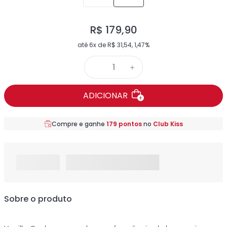
R$
179
,
90
até
6
x de
R$
31
,
54
,
1,47%
－
＋
ADICIONAR
Compre e ganhe
179
pontos
no
Club Kiss
Sobre o produto