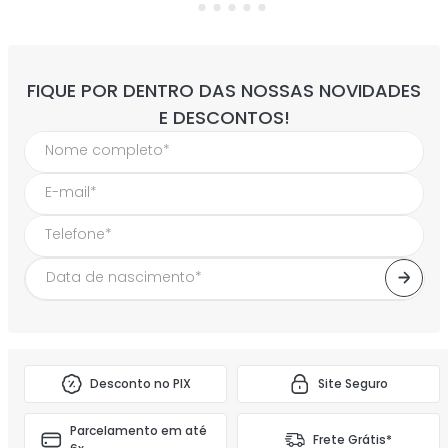
perfume etleé cotton
powder eau de parfum
feminino
ETLEÉ
+
1
opção
R$
179
,
90
perfume etleé coconut
cream eau de parfum
feminino
ETLEÉ
+
1
opção
R$
179
,
90
até
3
x de
R$
59
,
96
até
3
x de
R$
59
,
96
FIQUE POR DENTRO DAS NOSSAS NOVIDADES