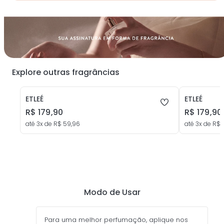
Explore outras fragrâncias
perfume etleé vanilla & amber eau de
perfume et
parfum feminino
de parfum 
ETLEÉ
+
1
opção
ETLEÉ
R$
179
,
90
R$
179
,
90
até
3
x de
R$
59
,
96
até
3
x de
R$