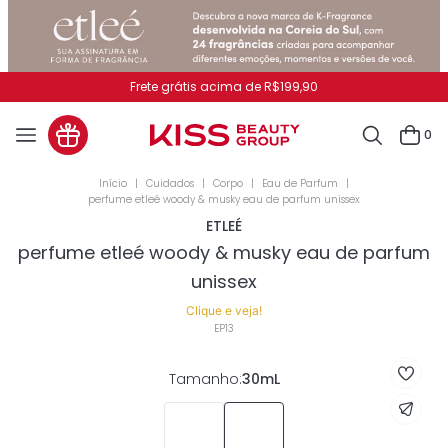
Pague no PIX e ganhe 7% OFF
0
Cuidados
Corpo
Eau de Parfum
perfume etleé woody & musky eau de parfum unissex
ETLEÉ
perfume etleé woody & musky eau de parfum
unissex
Clique e veja!
EP13
Tamanho
:
30mL