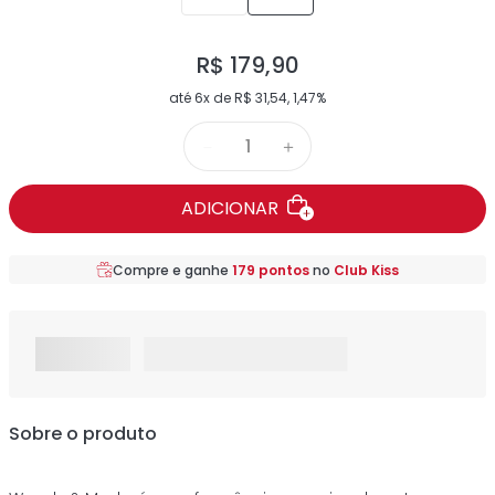
R$
179
,
90
até
6
x de
R$
31
,
54
,
1,47%
－
＋
ADICIONAR
Compre e ganhe
179
pontos
no
Club Kiss
Sobre o produto