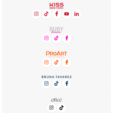
Desconto no PIX
Site Seguro
Parcelamento em até
Frete Grátis*
6x
NOS ACOMPANHE NAS
REDES SOCIAIS