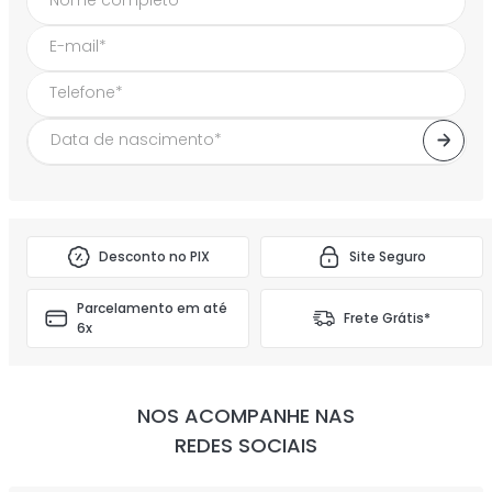
perfume etleé woody &
musky eau de parfum
perfume etleé french
unissex
ETLEÉ
vanilla eau de parfum
R$
179
,
90
feminino
ETLEÉ
R$
179
,
90
até
3
x de
R$
59
,
96
até
3
x de
R$
59
,
96
FIQUE POR DENTRO DAS NOSSAS NOVIDADES
E DESCONTOS!