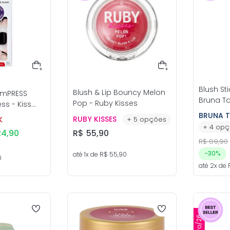
Blush St
Blush & Lip Bouncy Melon
imPRESS
Bruna T
Pop - Ruby Kisses
 Kiss
BRUNA 
RUBY KISSES
K
+
5
opções
+
4
opç
24
,
90
R$
55
,
90
R$
89
,
90
-
30%
até
1
x de
R$
55
,
90
0
até
2
x de