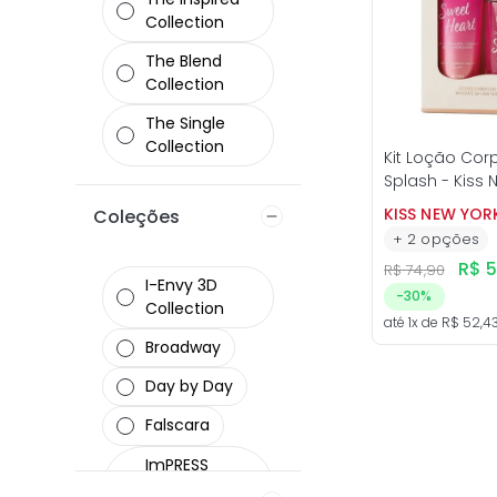
Collection
The Blend
Collection
The Single
Collection
Kit Loção Cor
Splash - Kiss 
KISS NEW YOR
Coleções
+
2
opções
R$
R$
74
,
90
I-Envy 3D
-
30%
Collection
até
1
x de
R$
52
,
4
Broadway
Day by Day
Falscara
ImPRESS
Press-on