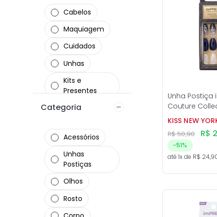
Cabelos
Maquiagem
Cuidados
Unhas
Kits e
Presentes
Unha Postiça 
Couture Collec
Categoria
ProArt
Kiss New York
KISS NEW YOR
R$
R$
50
,
90
Acessórios
-
51%
Unhas
até
1
x de
R$
24
,
9
Postiças
Olhos
Rosto
Corpo