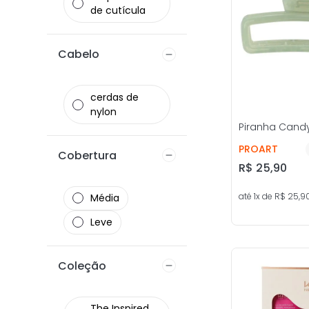
de cutícula
Cabelo
cerdas de
nylon
Piranha Candy
PROART
Cobertura
R$
25
,
90
até
1
x de
R$
25
,
9
Média
Leve
Coleção
The Inspired