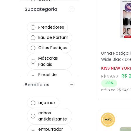
Subcategoria
Pentes
Lábios
Prendedores
Escovas
Eau de Parfum
Cuidados
Cílios Postiços
Unha Postiça 
Máscaras
Wide Black Dress -
Faciais
Eletrônicos
New York
KISS NEW YOR
Pincel de
R$
R$
39
,
90
Maquiagem
-
38%
Benefícios
até
1
x de
R$
24
,
9
Profissionais
Plástico
aço inox
Cachos
cabos
antideslizante
Uso Diário
empurrador