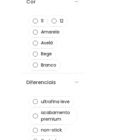
Cor
Falsies
11
12
Amarela
Avelã
Bege
Branco
Bronze
Diferenciais
Gloss e Brilho
Burgundy
Labial
Café
ultrafina leve
acabamento
premium
non-stick