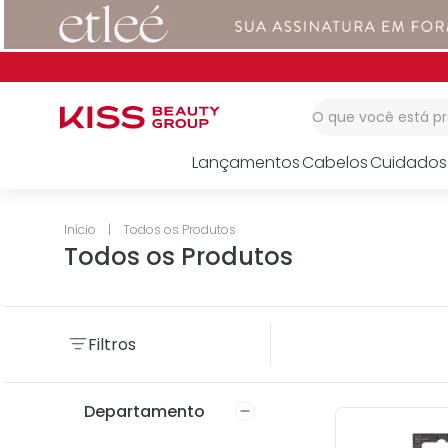
1
º
corretivo
2
º
impress
3
º
body splash
O que você está 
Lançamentos
Cabelos
Cuidados
Todos os Produtos
Todos os Produtos
Filtros
Departamento