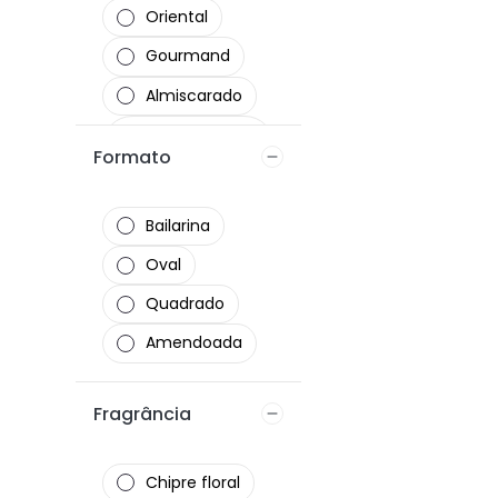
Oriental
fórmula
vegana
Gourmand
hidratante
Almiscarado
Gourmand
Formato
Frutado
Bailarina
Oval
Quadrado
Amendoada
Fragrância
Chipre floral