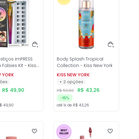
ostiços imPRESS
Body Splash Tropical
Falsies Kit - Kiss
Collection - Kiss New York
k
W YORK
KISS NEW YORK
ões
+
2
opções
R$
49
,
90
R$
43
,
26
R$
50
,
90
-
15%
$
49
,
90
até
1
x de
R$
43
,
26