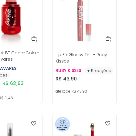
ick BT Coca-Cola -
Lip Fix Glossy Tint - Ruby
avares
Kisses
TAVARES
RUBY KISSES
+
5
opções
ões
R$
43
,
90
R$
62
,
93
até
1
x de
R$
43
,
90
R$
31
,
46