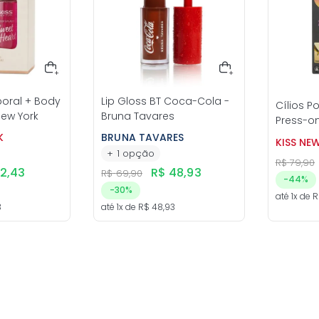
poral + Body
Lip Gloss BT Coca-Cola -
Cílios P
New York
Bruna Tavares
Press-on 
New Yor
K
BRUNA TAVARES
KISS NE
+
1
opção
R$
79
,
90
52
,
43
R$
48
,
93
R$
69
,
90
-
44%
-
30%
até
1
x de
R
3
até
1
x de
R$
48
,
93