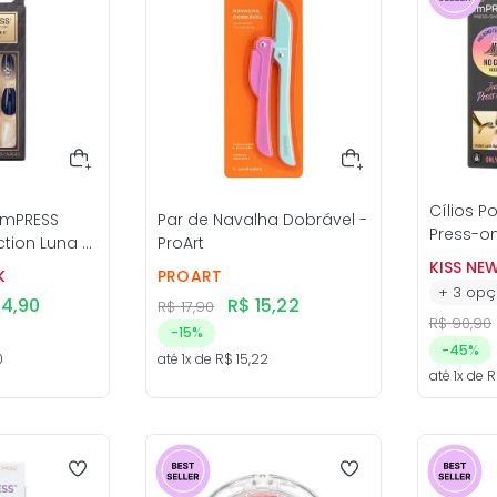
Cílios P
imPRESS
Par de Navalha Dobrável -
Press-on 
tion Luna -
ProArt
New Yor
KISS NE
K
PROART
+
3
opç
24
,
90
R$
15
,
22
R$
17
,
90
R$
90
,
90
-
15%
-
45%
0
até
1
x de
R$
15
,
22
até
1
x de
R