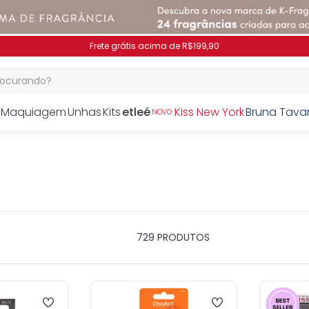
Pague no PIX e ganhe 7% OFF
procurando?
Maquiagem
Unhas
Kits
etleé
Kiss New York
Bruna Tava
NOVO
729
PRODUTOS