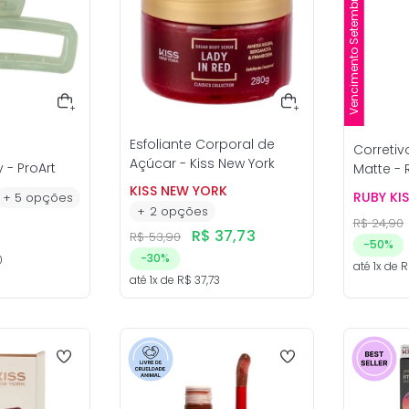
Vencimento Setembro/26
Esfoliante Corporal de
Corretiv
Açúcar - Kiss New York
 - ProArt
Matte - 
KISS NEW YORK
RUBY KI
+
5
opções
+
2
opções
R$
24
,
90
R$
37
,
73
R$
53
,
90
-
50%
-
30%
0
até
1
x de
R
até
1
x de
R$
37
,
73