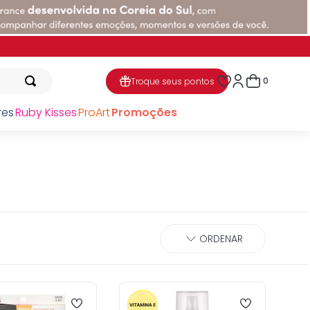
0
Troque seus pontos
res
Ruby Kisses
ProArt
Promoções