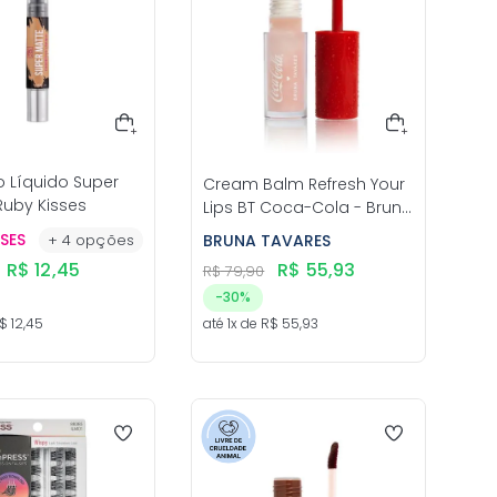
o Líquido Super
Cream Balm Refresh Your
Ruby Kisses
Lips BT Coca-Cola - Bruna
Tavares
SSES
+
4
opções
BRUNA TAVARES
R$
12
,
45
R$
55
,
93
R$
79
,
90
-
30%
$
12
,
45
até
1
x de
R$
55
,
93