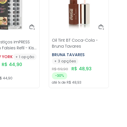
Oil Tint BT Coca-Cola -
ostiços imPRESS
Bruna Tavares
Falsies Refil - Kiss
k
BRUNA TAVARES
W YORK
+
1
opção
+
3
opções
R$
44
,
90
R$
48
,
93
R$
69
,
90
-
30%
$
44
,
90
até
1
x de
R$
48
,
93