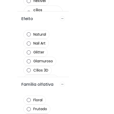
flexível
cílios
autocolantes
Efeito
antiaderente
aço inoxidável
Natural
24h de
Nail Art
durabilidade
Glitter
para todos os
Glamuroso
tipos de pele
Cílios 3D
Francesinha
Família olfativa
Francesinha
Colorida
Floral
cintilante
Frutado
glossy