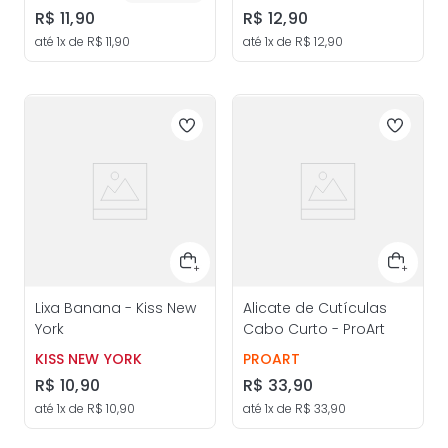
R$
11
,
90
R$
12
,
90
até
1
x de
R$
11
,
90
até
1
x de
R$
12
,
90
Lixa Banana - Kiss New
Alicate de Cutículas
York
Cabo Curto - ProArt
KISS NEW YORK
PROART
R$
10
,
90
R$
33
,
90
até
1
x de
R$
10
,
90
até
1
x de
R$
33
,
90