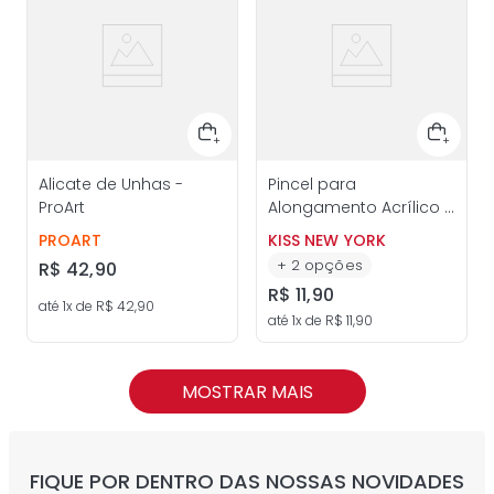
Alicate de Unhas -
Pincel para
ProArt
Alongamento Acrílico -
Kiss New York
PROART
KISS NEW YORK
+
2
opções
R$
42
,
90
R$
11
,
90
até
1
x de
R$
42
,
90
até
1
x de
R$
11
,
90
MOSTRAR MAIS
FIQUE POR DENTRO DAS NOSSAS NOVIDADES