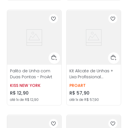
Palito de Unha com
Kit Alicate de Unhas +
Duas Pontas - ProArt
Lixa Profissional
Abrasiva - Kiss New
KISS NEW YORK
PROART
York
R$
12
,
90
R$
57
,
90
até
1
x de
R$
12
,
90
até
1
x de
R$
57
,
90