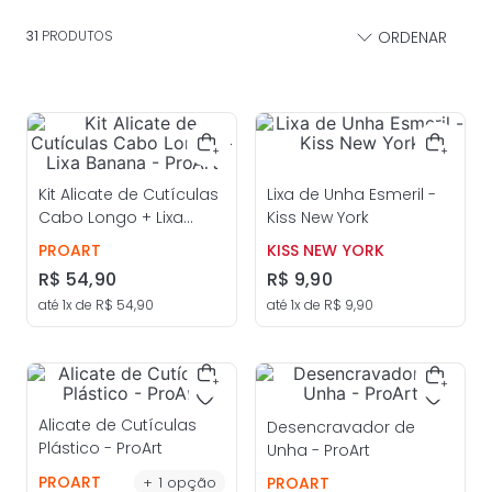
31
PRODUTOS
Kit Alicate de Cutículas
Lixa de Unha Esmeril -
Cabo Longo + Lixa
Kiss New York
Banana - ProArt
PROART
KISS NEW YORK
R$
54
,
90
R$
9
,
90
até
1
x de
R$
54
,
90
até
1
x de
R$
9
,
90
Alicate de Cutículas
Desencravador de
Plástico - ProArt
Unha - ProArt
PROART
+
1
opção
PROART