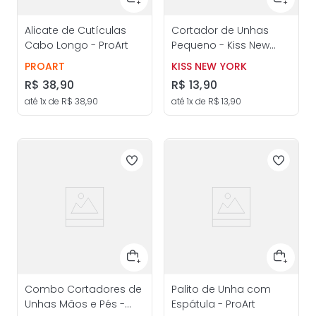
Alicate de Cutículas
Cortador de Unhas
Cabo Longo - ProArt
Pequeno - Kiss New
York
PROART
KISS NEW YORK
R$
38
,
90
R$
13
,
90
até
1
x de
R$
38
,
90
até
1
x de
R$
13
,
90
Combo Cortadores de
Palito de Unha com
Unhas Mãos e Pés -
Espátula - ProArt