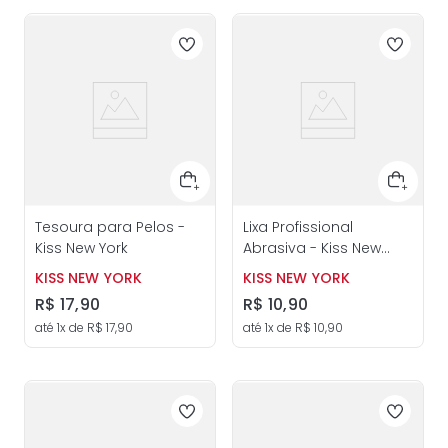
Tesoura para Pelos -
Lixa Profissional
Kiss New York
Abrasiva - Kiss New
York
KISS NEW YORK
KISS NEW YORK
R$
17
,
90
R$
10
,
90
até
1
x de
R$
17
,
90
até
1
x de
R$
10
,
90