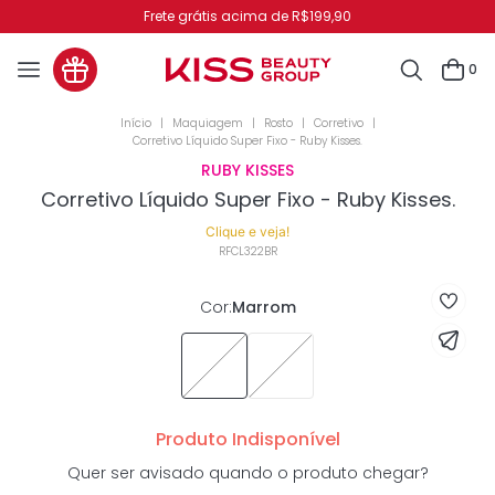
Frete grátis acima de R$199,90
0
Maquiagem
Rosto
Corretivo
Corretivo Líquido Super Fixo - Ruby Kisses.
RUBY KISSES
Corretivo Líquido Super Fixo - Ruby Kisses.
Clique e veja!
RFCL322BR
Cor
:
Marrom
Produto Indisponível
Quer ser avisado quando o produto chegar?