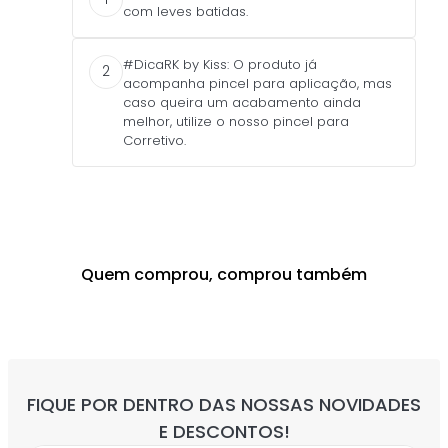
com leves batidas.
#DicaRK by Kiss: O produto já
2
acompanha pincel para aplicação, mas
caso queira um acabamento ainda
melhor, utilize o nosso pincel para
Corretivo.
Quem comprou, comprou também
RUBY KISSES
BRUNA TAVARES
R$
44
,
90
R$
75
,
90
até
1
x de
R$
44
,
90
até
2
x de
R$
37
,
95