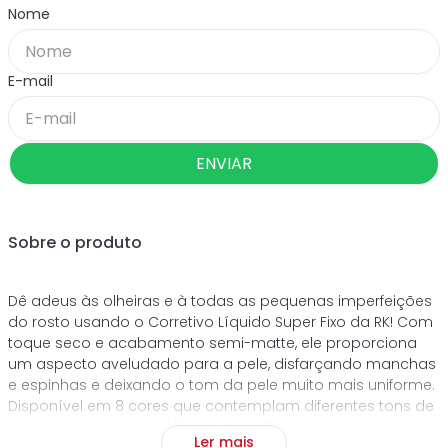
ENVIAR
Sobre o produto
Dê adeus às olheiras e à todas as pequenas imperfeições
do rosto usando o Corretivo Líquido Super Fixo da RK! Com
toque seco e acabamento semi-matte, ele proporciona
um aspecto aveludado para a pele, disfarçando manchas
e espinhas e deixando o tom da pele muito mais uniforme.
Disponível em 8 cores que contemplam diferentes tons de
pele, o produto possui fórmula de alta cobertura e
Ler mais
performance de longa duração, além de um pincel flexível