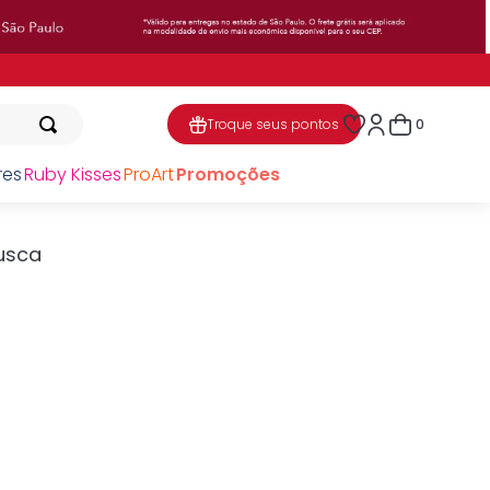
0
Troque seus pontos
res
Ruby Kisses
ProArt
Promoções
usca