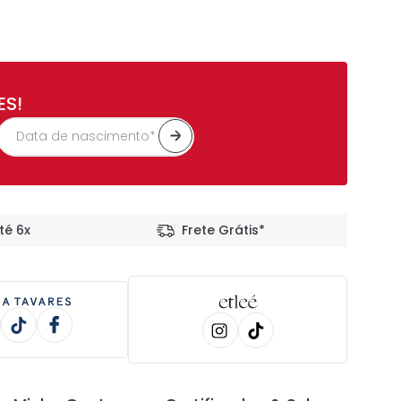
ES!
té 6x
Frete Grátis*