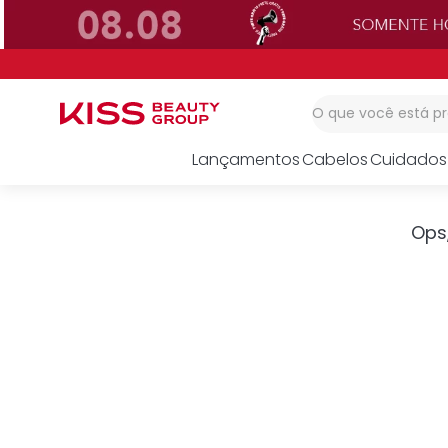
1
º
corretivo
2
º
impress
3
º
body splash
O que você está 
Lançamentos
Cabelos
Cuidados
Ops