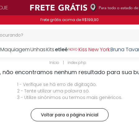
Frete grátis acima de R$199,90
procurando?
Maquiagem
Unhas
Kits
etleé
Kiss New York
Bruna Tava
NOVO
index.php
, não encontramos nenhum resultado para sua b
1 - Verifique se há erro de digitação.
2 - Tente utilizar uma palavra só.
3 - Utilize sinônimos ou termos mais genéricos.
Voltar para a página inicial