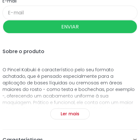
ENVIAR
Sobre o produto
O Pincel Kabuki é característico pelo seu formato
achatado, que é pensado especialmente para a
aplicação de bases líquidas ou cremosas em áreas
maiores do rosto - como testa e bochechas, por exemplo
-, oferecendo um acabamento uniforme à sua
maquiagem. Prático e funcional, ele conta com um maior
número de cerdas que diminui a quantidade de produto
Ler mais
absorvida, fornecendo uma maior precisão na cobertura,
sem deixar marcas muito aparentes.
Características