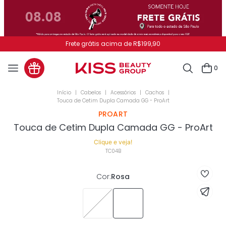
Frete grátis acima de R$199,90
0
Cabelos
Acessórios
Cachos
Touca de Cetim Dupla Camada GG - ProArt
PROART
Touca de Cetim Dupla Camada GG - ProArt
Clique e veja!
TC04B
Cor
:
Rosa