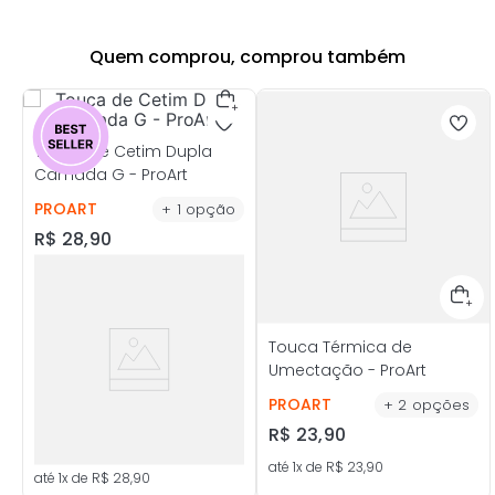
Quem comprou, comprou também
Touca de Cetim Dupla
Camada G - ProArt
PROART
+
1
opção
R$
28
,
90
Touca Térmica de
Umectação - ProArt
PROART
+
2
opções
R$
23
,
90
até
1
x de
R$
23
,
90
até
1
x de
R$
28
,
90