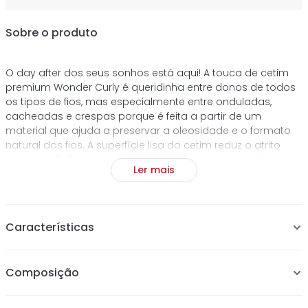
Sobre o produto
O day after dos seus sonhos está aqui! A touca de cetim
premium Wonder Curly é queridinha entre donos de todos
os tipos de fios, mas especialmente entre onduladas,
cacheadas e crespas porque é feita a partir de um
material que ajuda a preservar a oleosidade e o formato
natural dos fios. A superfície lisa do cetim reduz o atrito
entre o cabelo e outros objetos, preservando a cutícula
Ler mais
dos fios, mantendo-os mais saudáveis e hidratados, além
de evitar quebra e nós. Use durante o sono, embaixo do
capacete, no banco do carro, para fazer faxina ou
enquanto se arruma e garanta fios sempre perfeitos!
Características
Dupla camada
Composição
Confortável
Não amassa os cachos