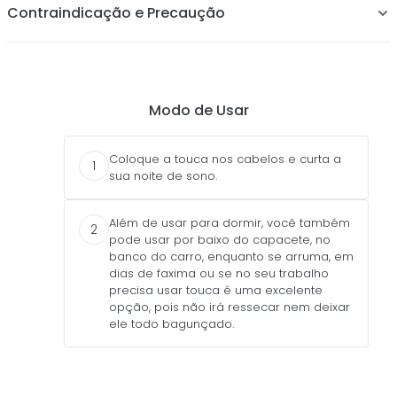
Ajuda a manter a hidratação dos fios
Contraindicação e Precaução
Previne pontas duplas
Modo de Usar
Coloque a touca nos cabelos e curta a
1
sua noite de sono.
Além de usar para dormir, você também
2
pode usar por baixo do capacete, no
banco do carro, enquanto se arruma, em
dias de faxima ou se no seu trabalho
precisa usar touca é uma excelente
opção, pois não irá ressecar nem deixar
ele todo bagunçado.